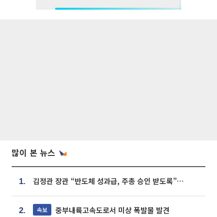
많이 본 뉴스
김정관 장관 “반도체 성과급, 주총 승인 받도록”…상법·자본시장법 개정 시사
1.
중부내륙고속도로서 미상 폭발물 발견
속보
2.