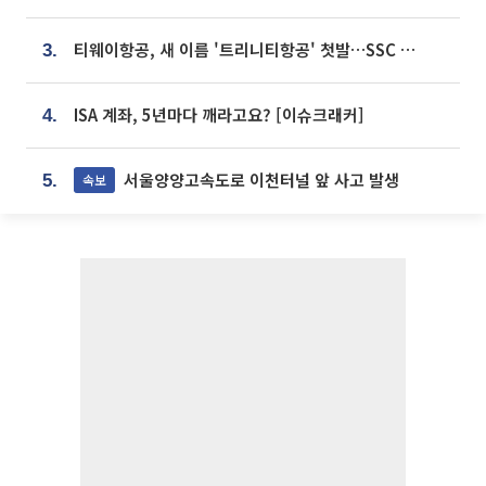
티웨이항공, 새 이름 '트리니티항공' 첫발…SSC 전략 본격화
3.
ISA 계좌, 5년마다 깨라고요? [이슈크래커]
4.
서울양양고속도로 이천터널 앞 사고 발생
속보
5.