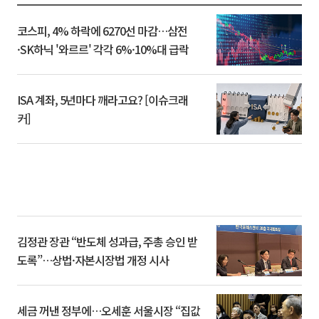
코스피, 4% 하락에 6270선 마감…삼전
·SK하닉 '와르르' 각각 6%·10%대 급락
ISA 계좌, 5년마다 깨라고요? [이슈크래
커]
김정관 장관 “반도체 성과급, 주총 승인 받
도록”…상법·자본시장법 개정 시사
세금 꺼낸 정부에…오세훈 서울시장 “집값