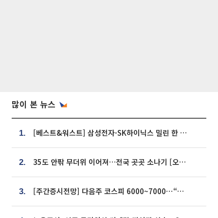
많이 본 뉴스
[베스트&워스트] 삼성전자·SK하이닉스 밀린 한 주…상상인증권은 85% 급등
1.
35도 안팎 무더위 이어져…전국 곳곳 소나기 [오늘 날씨]
2.
[주간증시전망] 다음주 코스피 6000~7000⋯“外人 수급은 정책이 변수”
3.