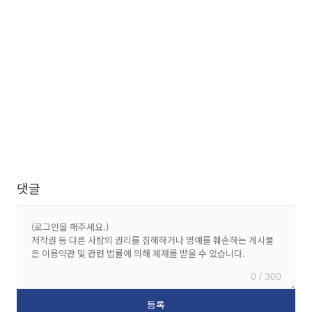
댓글
0 / 300