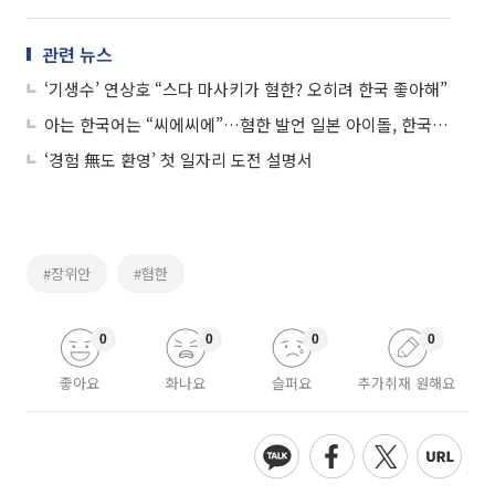
관련 뉴스
‘기생수’ 연상호 “스다 마사키가 혐한? 오히려 한국 좋아해”
아는 한국어는 “씨에씨에”…혐한 발언 일본 아이돌, 한국 기업 모델 됐다
‘경험 無도 환영’ 첫 일자리 도전 설명서
#장위안
#혐한
0
0
0
0
좋아요
화나요
슬퍼요
추가취재 원해요