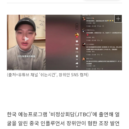
(출처=유튜브 채널 '쉬는시간', 장위안 SNS 캡처)
한국 예능프로그램 '비정상회담(JTBC)'에 출연해 얼
굴을 알린 중국 인플루언서 장위안이 혐한 조장 발언