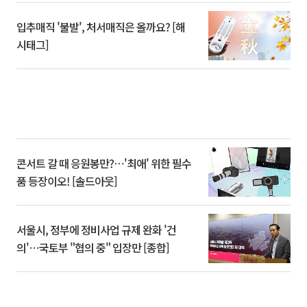
입추매직 '불발', 처서매직은 올까요? [해
시태그]
콘서트 갈 때 응원봉만?⋯'최애' 위한 필수
품 등장이오! [솔드아웃]
서울시, 정부에 정비사업 규제 완화 '건
의'⋯국토부 "협의 중" 입장만 [종합]