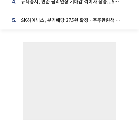
뉴욕증시, 연준 금리인상 기대감 꺾이자 상승...S&P500 사상 최고치 [종합]
4.
SK하이닉스, 분기배당 375원 확정…주주환원책 9월로 앞당겨 발표
5.