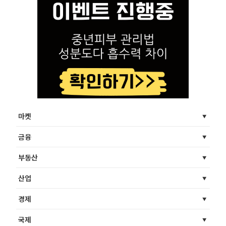
마켓
금융
부동산
산업
경제
국제