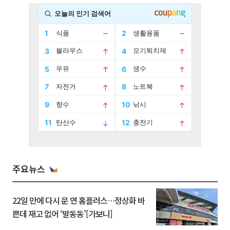
주요뉴스
22일 만에 다시 문 연 홈플러스…정상화 바
쁜데 재고 없어 ‘발동동’[가보니]