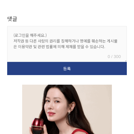
댓글
0 / 300