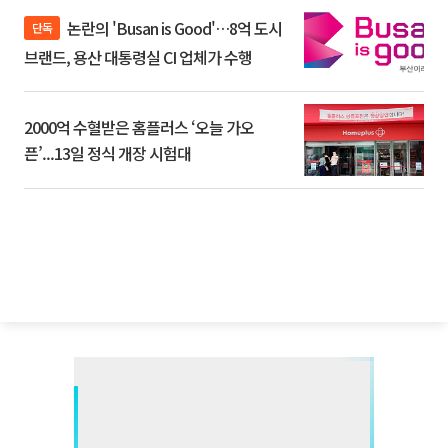
논란의 'Busan is Good'…8억 도시
단독
브랜드, 용산 대통령실 CI 업체가 수행
2000억 수혈받은 홈플러스 ‘오늘 가오
픈’...13일 정식 개장 시험대