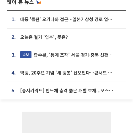
많이 본 뉴스
태풍 '돌핀' 오키나와 접근…일본기상청 경로 업데이트
1.
오늘은 절기 '입추', 뜻은?
2.
합수본, '통계 조작' 서울·경기·충북 선관위 등 추가 압수수색
속보
3.
빅뱅, 20주년 기념 '새 뱅봉' 선보인다⋯콘서트 앞두고 팝업 개최
4.
[증시키워드] 반도체 충격 뚫은 개별 호재...포스코퓨처엠·에코프로·한화솔루션 '눈길'
5.