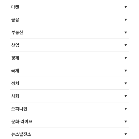
마켓
금융
부동산
산업
경제
국제
정치
사회
오피니언
문화·라이프
뉴스발전소