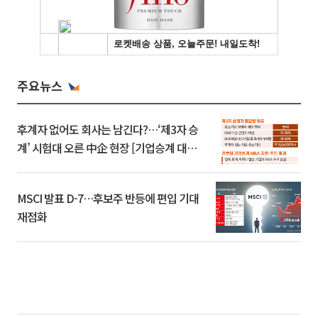
주요뉴스
후계자 없어도 회사는 남긴다?…‘제3자 승
계’ 시험대 오른 中企 현장 [기업승계 대전
환]
MSCI 발표 D-7…후보주 반등에 편입 기대
재점화