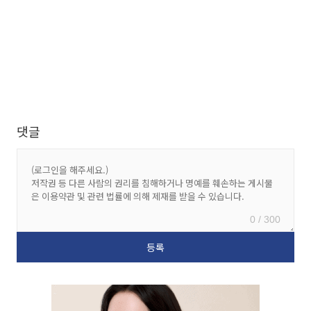
댓글
0 / 300