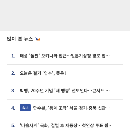
많이 본 뉴스
태풍 '돌핀' 오키나와 접근…일본기상청 경로 업데이트
1.
오늘은 절기 '입추', 뜻은?
2.
빅뱅, 20주년 기념 '새 뱅봉' 선보인다⋯콘서트 앞두고 팝업 개최
3.
합수본, '통계 조작' 서울·경기·충북 선관위 등 추가 압수수색
속보
4.
‘나솔사계’ 국화, 결별 후 재등장⋯첫인상 투표 휩쓸고 ‘인기녀’ 등극
5.