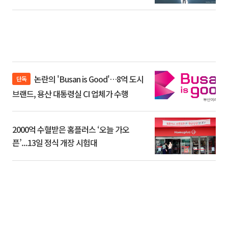
논란의 'Busan is Good'…8억 도시
단독
브랜드, 용산 대통령실 CI 업체가 수행
2000억 수혈받은 홈플러스 ‘오늘 가오
픈’...13일 정식 개장 시험대