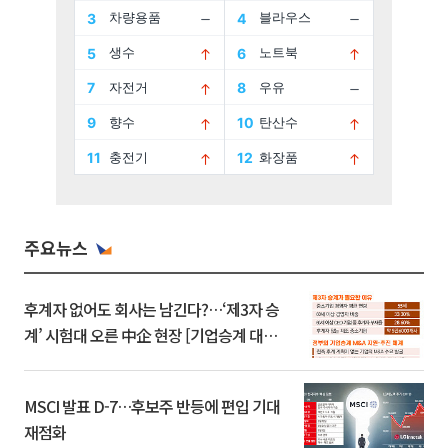
주요뉴스
후계자 없어도 회사는 남긴다?…‘제3자 승
계’ 시험대 오른 中企 현장 [기업승계 대전
환]
MSCI 발표 D-7…후보주 반등에 편입 기대
재점화