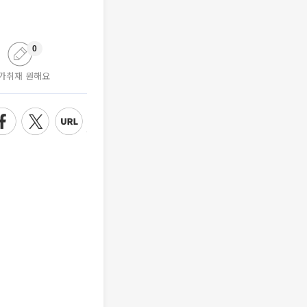
0
가취재 원해요