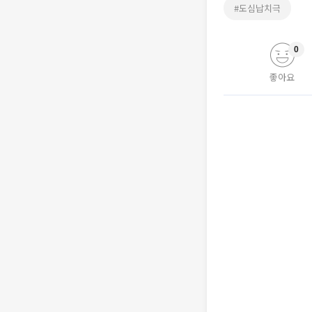
#도심납치극
0
좋아요