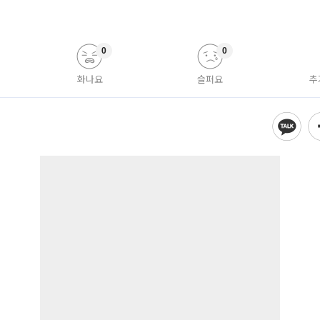
0
0
화나요
슬퍼요
추