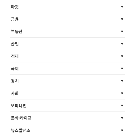
마켓
금융
부동산
산업
경제
국제
정치
사회
오피니언
문화·라이프
뉴스발전소