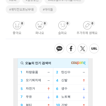
#개막전오프닝무대
#아이들
0
0
0
0
좋아요
화나요
슬퍼요
추가취재 원해요