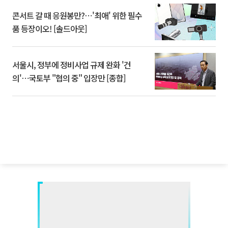
콘서트 갈 때 응원봉만?⋯'최애' 위한 필수
품 등장이오! [솔드아웃]
서울시, 정부에 정비사업 규제 완화 '건
의'⋯국토부 "협의 중" 입장만 [종합]