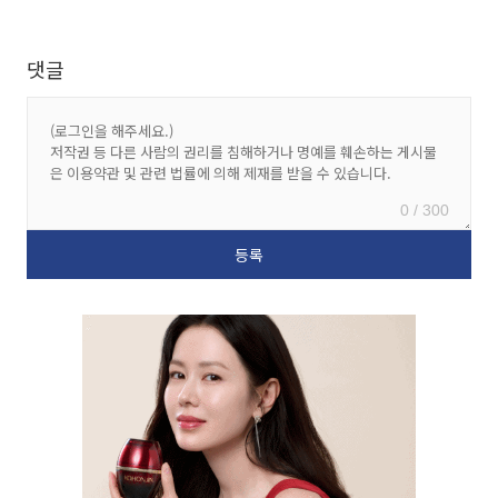
댓글
0 / 300