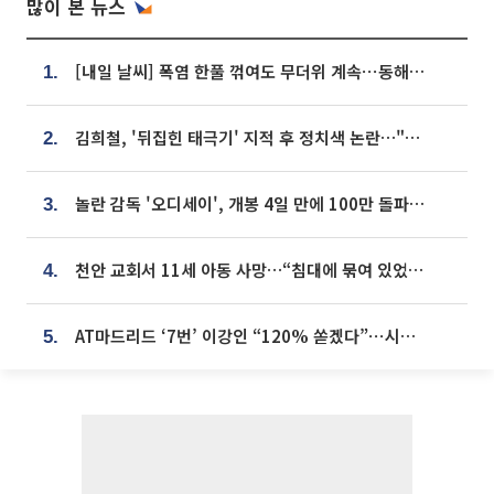
많이 본 뉴스
[내일 날씨] 폭염 한풀 꺾여도 무더위 계속⋯동해안 이틀 연속 비
1.
김희철, '뒤집힌 태극기' 지적 후 정치색 논란…"좌우 떠나 우리나라 국기"
2.
놀란 감독 '오디세이', 개봉 4일 만에 100만 돌파⋯'왕사남' 보다 빠르다
3.
천안 교회서 11세 아동 사망…“침대에 묶여 있었다” 진술 확보
4.
AT마드리드 ‘7번’ 이강인 “120% 쏟겠다”⋯시메오네 감독 “필요한 선수”
5.