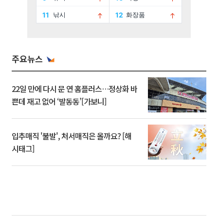
주요뉴스
22일 만에 다시 문 연 홈플러스…정상화 바
쁜데 재고 없어 ‘발동동’[가보니]
입추매직 '불발', 처서매직은 올까요? [해
시태그]