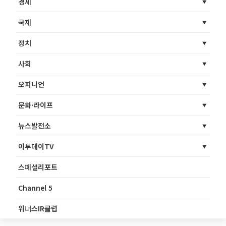
경제
국제
정치
사회
오피니언
문화·라이프
뉴스발전소
이투데이TV
스페셜리포트
Channel 5
위너스IR클럽