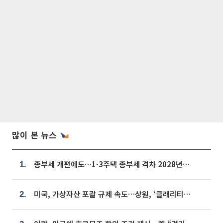
많이 본 뉴스
종부세 개편에도…1·3주택 종부세 격차 2028년부터 확대
1.
미국, 가상자산 포괄 규제 속도…상원, ‘클래리티법’ 9월 절차투표 추진
2.