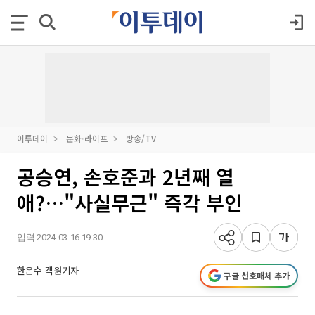
이투데이
문화·라이프
방송/TV
공승연, 손호준과 2년째 열
애?…"사실무근" 즉각 부인
입력 2024-03-16 19:30
한은수 객원기자
구글 선호매체 추가