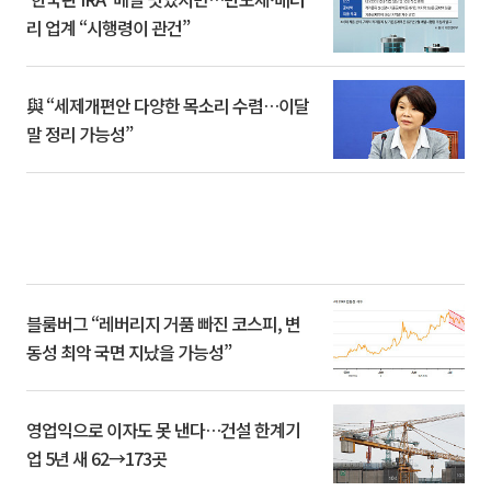
리 업계 “시행령이 관건”
與 “세제개편안 다양한 목소리 수렴…이달
말 정리 가능성”
블룸버그 “레버리지 거품 빠진 코스피, 변
동성 최악 국면 지났을 가능성”
영업익으로 이자도 못 낸다…건설 한계기
업 5년 새 62→173곳