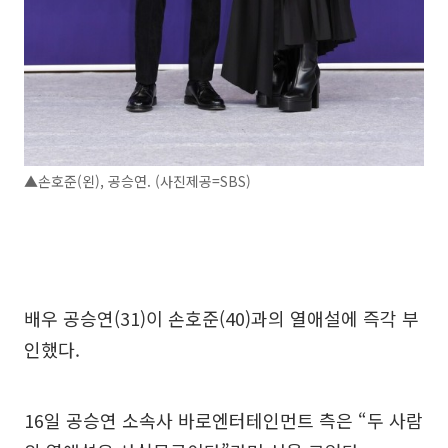
▲손호준(왼), 공승연. (사진제공=SBS)
배우 공승연(31)이 손호준(40)과의 열애설에 즉각 부
인했다.
16일 공승연 소속사 바로엔터테인먼트 측은 “두 사람