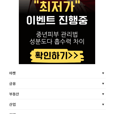
마켓
금융
부동산
산업