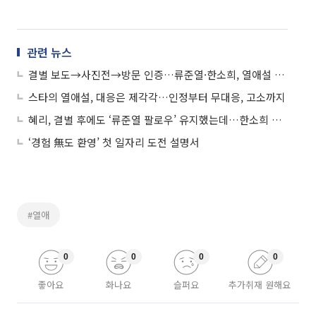
관련 뉴스
결별 보도→사진전→방문 인증…류준열·한소희, 열애설 시작은?
스타의 열애설, 대응은 제각각…인정부터 무대응, 고소까지
혜리, 결별 후에도 ‘류준열 팔로우’ 유지했는데…한소희 열애설에 ‘언팔’
‘경험 無도 환영’ 첫 일자리 도전 설명서
#열애
0
0
0
0
좋아요
화나요
슬퍼요
추가취재 원해요