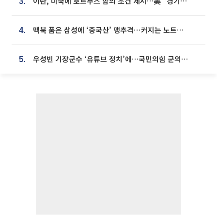
이란, 미국에 호르무즈 합의 조건 제시…美 “경기 아직 안 끝나” [종합]
3.
맥북 품은 삼성에 ‘중국산’ 맹추격⋯커지는 노트북 OLED 시장
4.
우성빈 기장군수 ‘유튜브 정치’에…국민의힘 군의원들 집단 반발
5.