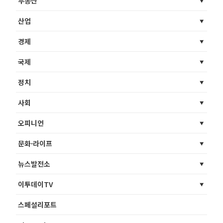
부동산
산업
경제
국제
정치
사회
오피니언
문화·라이프
뉴스발전소
이투데이TV
스페셜리포트