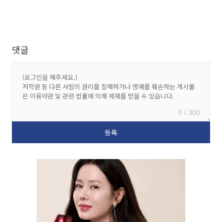
댓글
0 / 300