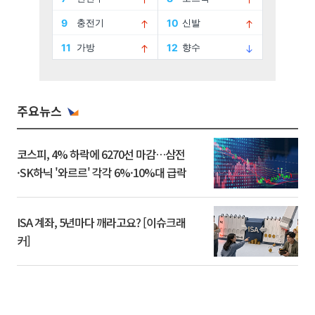
주요뉴스
코스피, 4% 하락에 6270선 마감…삼전
·SK하닉 '와르르' 각각 6%·10%대 급락
ISA 계좌, 5년마다 깨라고요? [이슈크래
커]