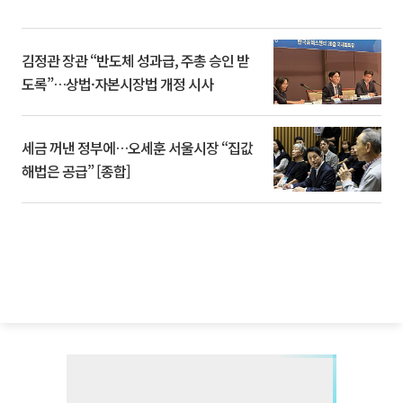
김정관 장관 “반도체 성과급, 주총 승인 받
도록”…상법·자본시장법 개정 시사
세금 꺼낸 정부에…오세훈 서울시장 “집값
해법은 공급” [종합]