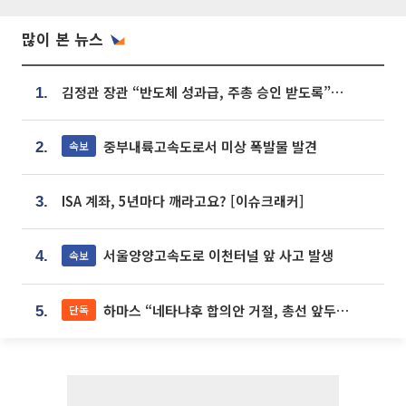
많이 본 뉴스
김정관 장관 “반도체 성과급, 주총 승인 받도록”…상법·자본시장법 개정 시사
1.
중부내륙고속도로서 미상 폭발물 발견
속보
2.
ISA 계좌, 5년마다 깨라고요? [이슈크래커]
3.
서울양양고속도로 이천터널 앞 사고 발생
속보
4.
하마스 “네타냐후 합의안 거절, 총선 앞두고 시간 끌기”
단독
5.