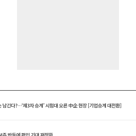
 남긴다?…‘제3자 승계’ 시험대 오른 中企 현장 [기업승계 대전환]
후보주 반등에 편입 기대 재점화