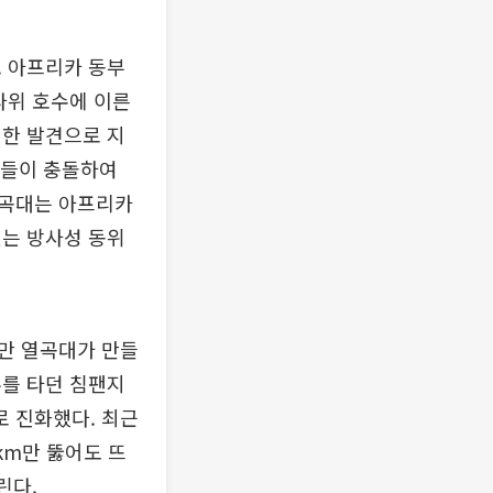
. 아프리카 동부
라위 호수에 이른
대한 발견으로 지
판들이 충돌하여
열곡대는 아프리카
있는 방사성 동위
만 열곡대가 만들
무를 타던 침팬지
 진화했다. 최근
km만 뚫어도 뜨
린다.