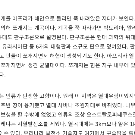
개를 아프리카 해안으로 돌리면 푹 내려앉은 지대가 보인다
의해 쪼개지는 계곡이다. 계곡을 쭉 따라가면 빅토리아, 말
곡대도 판구조론으로 설명된다. 판구조론은 현대 과학의 위
 유라시아판 등 6개의 대형판과 소규모 판으로 덮여있다. 
고 판들이 쪼개지면서 해협이 생성되기도 한다. 아프리카 
쪼개지면서 생긴 균열대이다. 쪼개지는 힘은 지구 내부에 
다.
는 인류가 탄생한 고향이다. 원래 이 지역은 열대우림이었지
주변 땅이 융기했고 열대 사바나 초원지대로 바뀌었다. 나
립보행을 할 수밖에 없었고 인류의 조상 오스트랄로피테쿠스로
케냐는 지열발전소를 세웠다. 열곡대에는 3km보다 얕은 1
쓸 수 있다. 우리나라 발전소 기술자도 여기에서 구슬땀을 흘