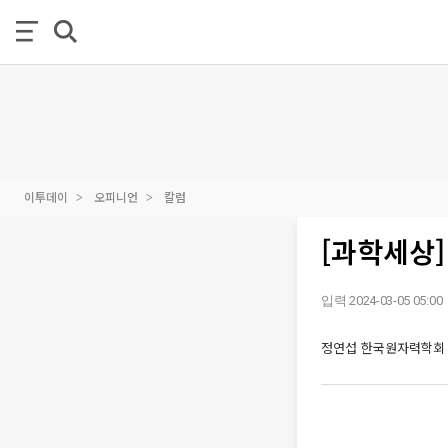
이투데이
오피니언
칼럼
[과학세상]
입력 2024-03-05 05:00
정연섭 한국원자력학회