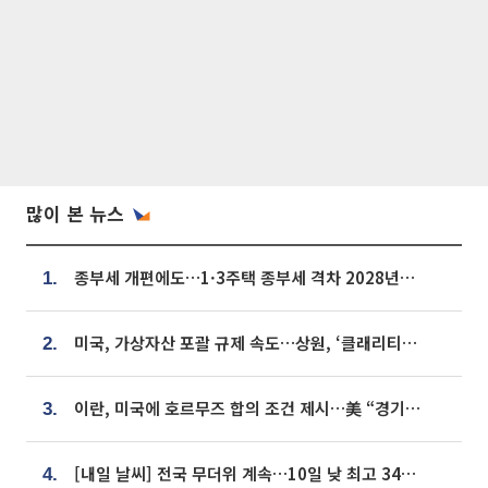
많이 본 뉴스
종부세 개편에도…1·3주택 종부세 격차 2028년부터 확대
1.
미국, 가상자산 포괄 규제 속도…상원, ‘클래리티법’ 9월 절차투표 추진
2.
이란, 미국에 호르무즈 합의 조건 제시…美 “경기 아직 안 끝나” [종합]
3.
[내일 날씨] 전국 무더위 계속…10일 낮 최고 34도 육박
4.