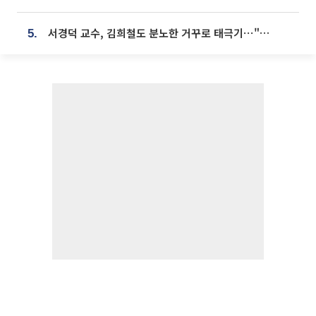
서경덕 교수, 김희철도 분노한 거꾸로 태극기⋯"엉터리는 아냐, 아쉬울 뿐"
5.