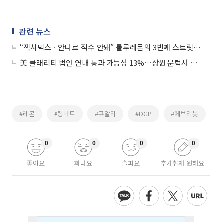
관련 뉴스
“젝시믹스ㆍ안다르 적수 안돼” 룰루레몬의 3번째 스트릿 매장
美 클래리티 법안 연내 통과 가능성 13%…상원 문턱서 제동
#레몬
#링네트
#큐알티
#DGP
#에브리봇
0
0
0
0
좋아요
화나요
슬퍼요
추가취재 원해요