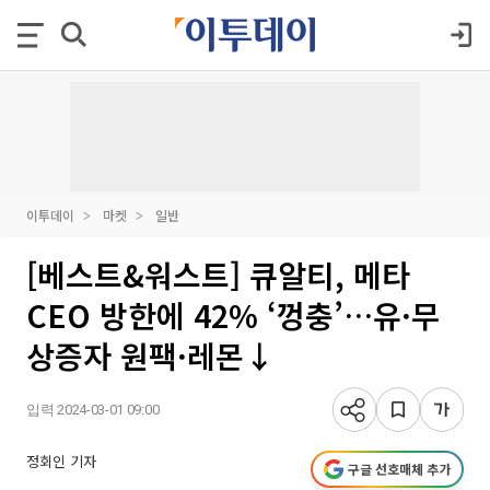
이투데이
마켓
일반
[베스트&워스트] 큐알티, 메타
CEO 방한에 42% ‘껑충’…유·무
상증자 원팩·레몬↓
입력 2024-03-01 09:00
정회인 기자
구글 선호매체 추가