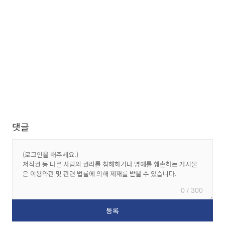
댓글
0 / 300