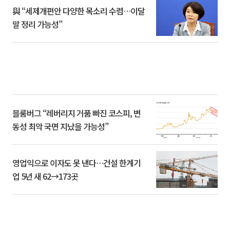
與 “세제개편안 다양한 목소리 수렴…이달
말 정리 가능성”
블룸버그 “레버리지 거품 빠진 코스피, 변
동성 최악 국면 지났을 가능성”
영업익으로 이자도 못 낸다…건설 한계기
업 5년 새 62→173곳