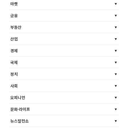
마켓
금융
부동산
산업
경제
국제
정치
사회
오피니언
문화·라이프
뉴스발전소