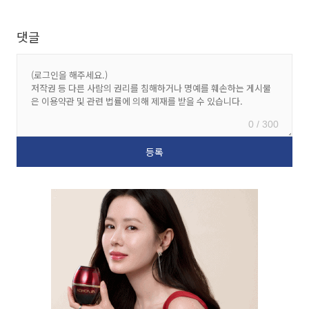
댓글
0 / 300