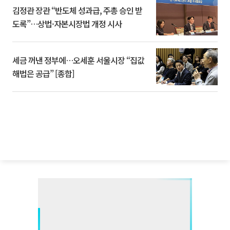
김정관 장관 “반도체 성과급, 주총 승인 받
도록”…상법·자본시장법 개정 시사
세금 꺼낸 정부에…오세훈 서울시장 “집값
해법은 공급” [종합]