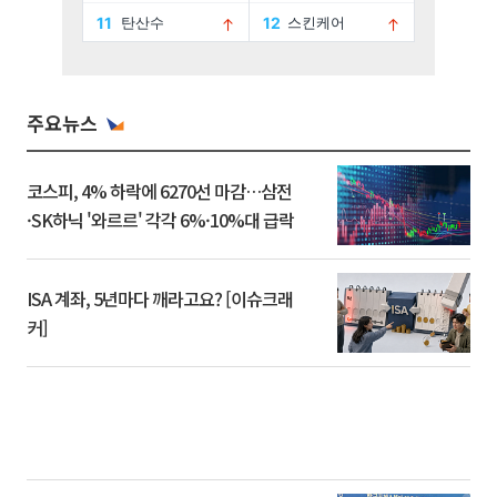
주요뉴스
코스피, 4% 하락에 6270선 마감…삼전
·SK하닉 '와르르' 각각 6%·10%대 급락
ISA 계좌, 5년마다 깨라고요? [이슈크래
커]