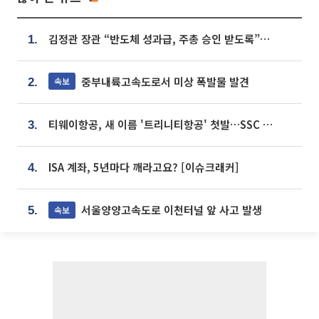
김정관 장관 “반도체 성과급, 주총 승인 받도록”…상법·자본시장법 개정 시사
1.
중부내륙고속도로서 미상 폭발물 발견
속보
2.
티웨이항공, 새 이름 '트리니티항공' 첫발…SSC 전략 본격화
3.
ISA 계좌, 5년마다 깨라고요? [이슈크래커]
4.
서울양양고속도로 이천터널 앞 사고 발생
속보
5.