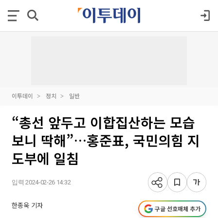
이투데이
정치
일반
“총선 앞두고 이합집산하는 모습
보니 딱해”…홍준표, 국민의힘 지
도부에 일침
입력 2024-02-26 14:32
한종욱 기자
구글 선호매체 추가