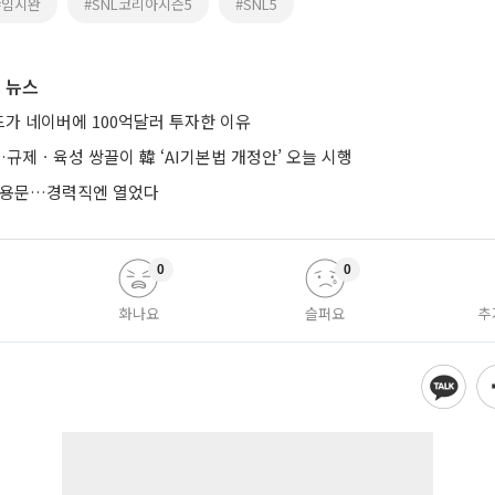
#임시완
#SNL코리아시즌5
#SNL5
 뉴스
가 네이버에 100억달러 투자한 이유
규제ㆍ육성 쌍끌이 韓 ‘AI기본법 개정안’ 오늘 시행
 채용문…경력직엔 열었다
0
0
화나요
슬퍼요
추