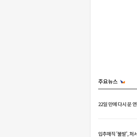
주요뉴스
22일 만에 다시 문 
입추매직 '불발', 처