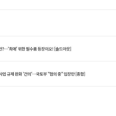
?⋯'최애' 위한 필수품 등장이오! [솔드아웃]
업 규제 완화 '건의'⋯국토부 "협의 중" 입장만 [종합]