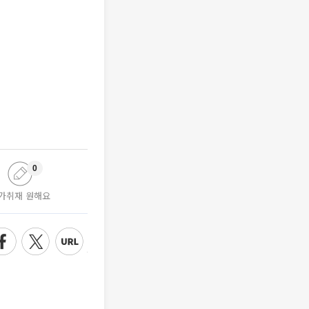
0
가취재 원해요