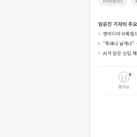
#쿠팡플레이
임유진 기자의 주요
엔비디아·브룩필드
“족쇄냐 날개냐”…
AI가 닫은 신입
0
좋아요