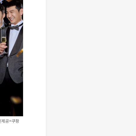
사진제공=쿠팡