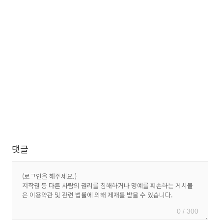
댓글
0 / 300