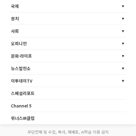
국제
정치
사회
오피니언
문화·라이프
뉴스발전소
이투데이TV
스페셜리포트
Channel 5
위너스IR클럽
무단전재 및 수집, 복사, 재배포, AI학습 이용 금지