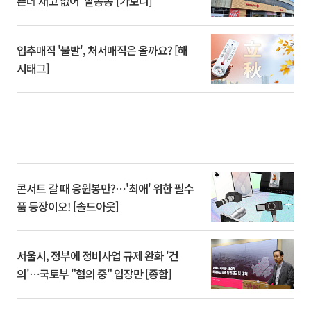
쁜데 재고 없어 ‘발동동’[가보니]
입추매직 '불발', 처서매직은 올까요? [해
시태그]
콘서트 갈 때 응원봉만?⋯'최애' 위한 필수
품 등장이오! [솔드아웃]
서울시, 정부에 정비사업 규제 완화 '건
의'⋯국토부 "협의 중" 입장만 [종합]