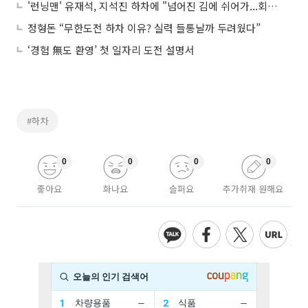
'런닝맨' 유재석, 지석진 하차에 "넘어진 김에 쉬어가...회복 후 합류"
정형돈 “무한도전 하차 이유? 실력 들통날까 두려웠다”
‘경험 無도 환영’ 첫 일자리 도전 설명서
#하차
0
0
0
0
좋아요
화나요
슬퍼요
추가취재 원해요