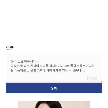
댓글
0 / 300