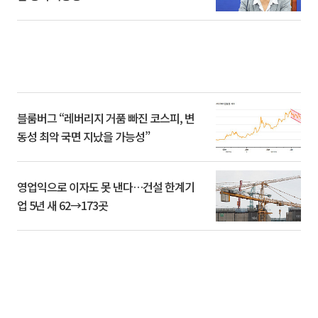
블룸버그 “레버리지 거품 빠진 코스피, 변
동성 최악 국면 지났을 가능성”
영업익으로 이자도 못 낸다…건설 한계기
업 5년 새 62→173곳