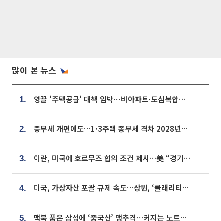
많이 본 뉴스
영끌 '주택공급' 대책 임박⋯비아파트·도심복합까지 총동원
1.
종부세 개편에도…1·3주택 종부세 격차 2028년부터 확대
2.
이란, 미국에 호르무즈 합의 조건 제시…美 “경기 아직 안 끝나” [종합]
3.
미국, 가상자산 포괄 규제 속도…상원, ‘클래리티법’ 9월 절차투표 추진
4.
맥북 품은 삼성에 ‘중국산’ 맹추격⋯커지는 노트북 OLED 시장
5.