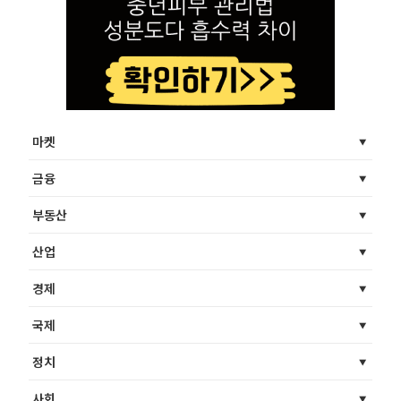
마켓
금융
부동산
산업
경제
국제
정치
사회