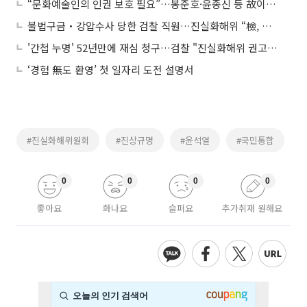
“문화예술인의 인권 보호 필요”…봉준호·윤종신 등 故이선균 사건 진상규명 촉구
불법구금‧강압수사 당한 검찰 직원…진실화해위 “檢, 피해자에 사과하라”
'간첩 누명' 52년만에 재심 청구…검찰 "진실화해위 권고 수용 못해" 논란
‘경험 無도 환영’ 첫 일자리 도전 설명서
#진실화해위원회
#진상규명
#윤석열
#국민통합
0
0
0
0
좋아요
화나요
슬퍼요
추가취재 원해요