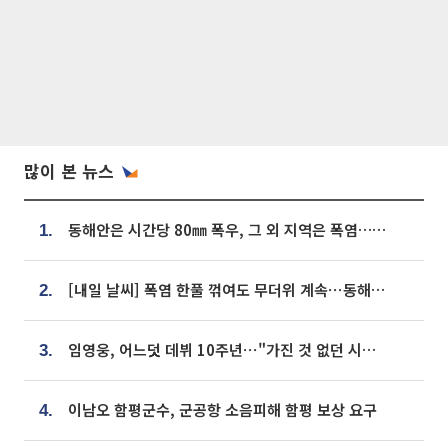
많이 본 뉴스
동해안은 시간당 80㎜ 폭우, 그 외 지역은 폭염…‘극과 극 날씨’
1.
[내일 날씨] 폭염 한풀 꺾여도 무더위 계속⋯동해안 이틀 연속 비
2.
임영웅, 어느덧 데뷔 10주년⋯"가진 것 없던 시절, 내 앞엔 20명의 팬뿐"
3.
이남오 함평군수, 군공항 소음피해 함평 보상 요구
4.