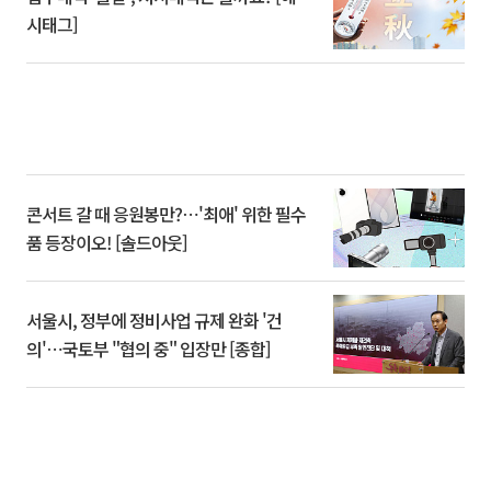
시태그]
콘서트 갈 때 응원봉만?⋯'최애' 위한 필수
품 등장이오! [솔드아웃]
서울시, 정부에 정비사업 규제 완화 '건
의'⋯국토부 "협의 중" 입장만 [종합]