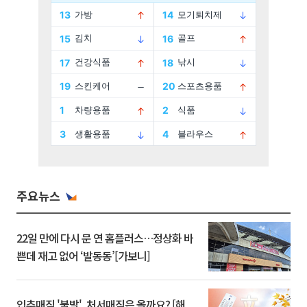
주요뉴스
22일 만에 다시 문 연 홈플러스…정상화 바
쁜데 재고 없어 ‘발동동’[가보니]
입추매직 '불발', 처서매직은 올까요? [해