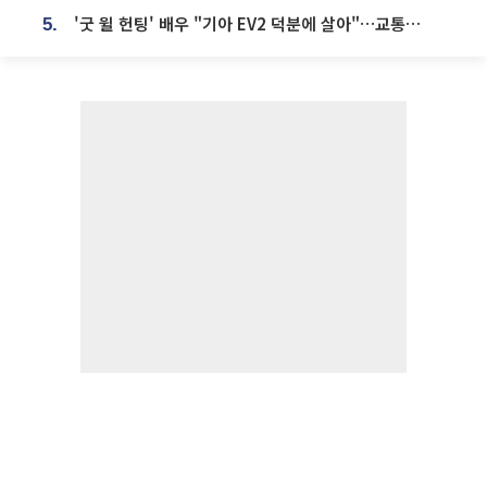
'굿 윌 헌팅' 배우 "기아 EV2 덕분에 살아"…교통사고 후 안전성 극찬
5.