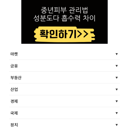
마켓
금융
부동산
산업
경제
국제
정치