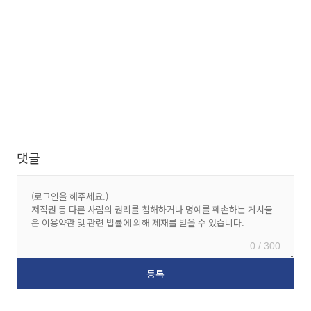
댓글
0 / 300