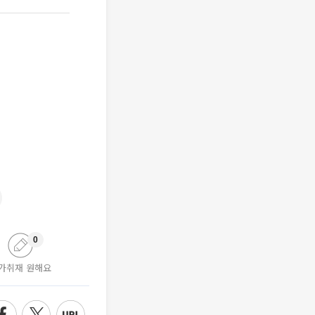
0
가취재 원해요