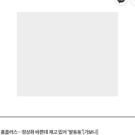
연 홈플러스…정상화 바쁜데 재고 없어 ‘발동동’[가보니]