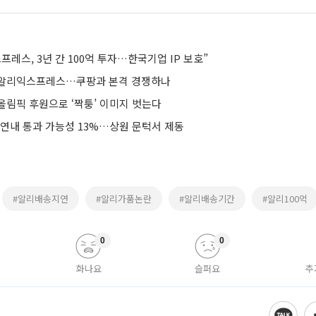
프레스, 3년 간 100억 투자…한국기업 IP 보호”
 알리익스프레스…쿠팡과 본격 경쟁하나
올림픽 후원으로 ‘짝퉁’ 이미지 벗는다
 연내 통과 가능성 13%…상원 문턱서 제동
#알리배송지연
#알리가품논란
#알리배송기간
#알리100억
0
0
화나요
슬퍼요
추