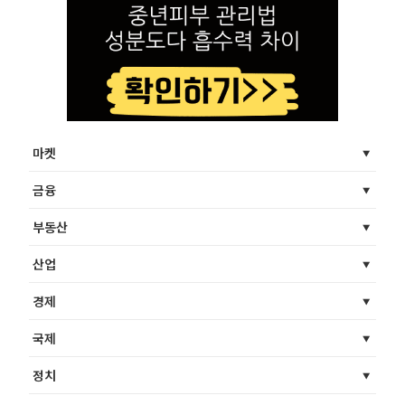
마켓
금융
부동산
산업
경제
국제
정치