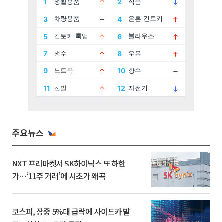
주요뉴스
NXT 프리마켓서 SK하이닉스 또 하한
가⋯‘11주 거래’에 시초가 왜곡
코스피, 장중 5%대 급락에 사이드카 발