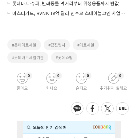
롯데마트∙슈퍼, 반려동물 먹거리부터 위생용품까지 반값
마스터카드, BVNK 18억 달러 인수로 스테이블코인 사업 본격 확장
#롯데마트세일
#값진행사
#마트세일
#롯데마트세일기간
#롯데쇼핑
0
0
0
0
좋아요
화나요
슬퍼요
추가취재 원해요