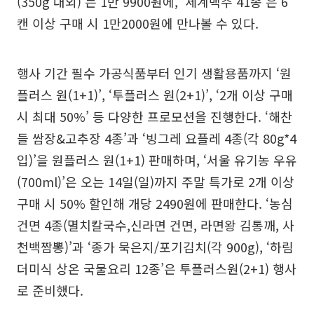
(350g 내외)’는 1만 9900원에, ‘세계맥주 41종’은 6
캔 이상 구매 시 1만2000원에 만나볼 수 있다.
행사 기간 필수 가공식품부터 인기 생활용품까지 ‘원
플러스 원(1+1)’, ‘투플러스 원(2+1)’, ‘2개 이상 구매
시 최대 50%’ 등 다양한 프로모션을 진행한다. ‘해찬
들 쌈장&고추장 4종’과 ‘빙그레 요플레 4종(각 80g*4
입)’을 원플러스 원(1+1) 판매하며, ‘서울 유기농 우유
(700ml)’은 오는 14일(일)까지 주말 특가로 2개 이상
구매 시 50% 할인해 개당 2490원에 판매한다. ‘농심
건면 4종(멸치칼국수,신라면 건면, 라면왕 김통깨, 사
천백짬뽕)’과 ‘종가 묵은지/포기김치(각 900g), ‘하림
더미식 상온 국물요리 12종’은 투플러스원(2+1) 행사
로 준비했다.