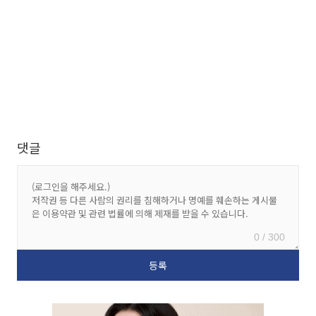
댓글
0 / 300