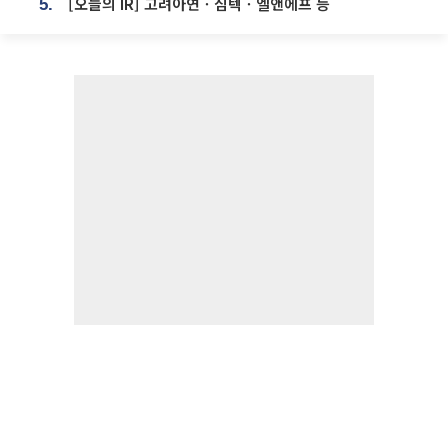
[오늘의 IR] 고려아연ㆍ심텍ㆍ엘앤에프 등
5.