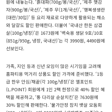
원에 내놓는다. ‘흙대파(700g/봉/국산)’, ‘제주 햇감
자(900g/봉/국산)’, ‘제주 무(1개/국산)’, ‘행복생생란
(대란/30입)’ 등 요리 재료로 다양하게 활용되는 채소
와 달걀도 할인 판매한다. 더불어 ‘국내산 한돈 삼겹
살(100g/냉장)’은 1673원에 ‘백숙용 생닭 9호/10호
(851g/950g, 냉장, 국내산)’는 각 3990원, 4490원에
선보인다.
가족, 지인 등과 신년 모임이 많은 시기임을 고려해
홈파티용 먹거리 상품도 할인 가격에 준비했다. ‘1등
급 한우 안심/채끝(각 100g/냉장)’은 엘포인트
(L.POINT) 회원에게 1인 2팩 한정으로 40% 할인 혜
택을 제공하고, ‘통 다리살 순살치킨’은 7630원에
30% 할인해 판매한다. ‘물가안정 참치 뱃살 모둠회