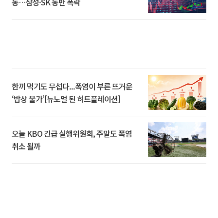
동…삼성·SK 동반 폭락
한끼 먹기도 무섭다...폭염이 부른 뜨거운
‘밥상 물가’[뉴노멀 된 히트플레이션]
오늘 KBO 긴급 실행위원회, 주말도 폭염
취소 될까