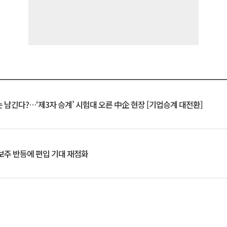
 남긴다?…‘제3자 승계’ 시험대 오른 中企 현장 [기업승계 대전환]
후보주 반등에 편입 기대 재점화