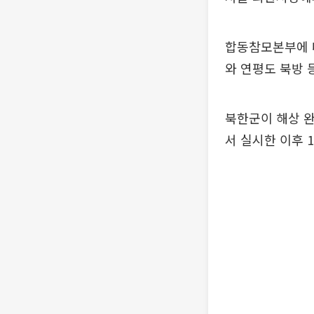
합동참모본부에 따
와 연평도 북방 
북한군이 해상 완
서 실시한 이후 1