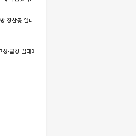
방 장산곶 일대
 고성·금강 일대에