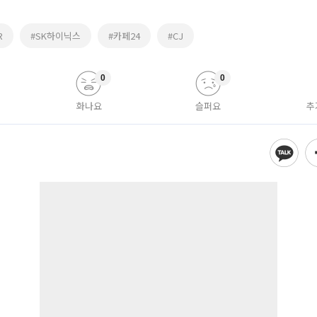
R
#SK하이닉스
#카페24
#CJ
0
0
화나요
슬퍼요
추