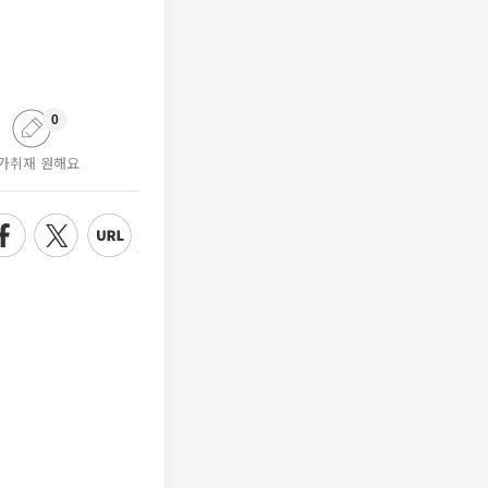
0
가취재 원해요