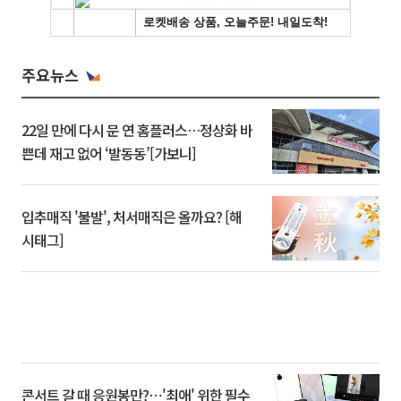
주요뉴스
22일 만에 다시 문 연 홈플러스…정상화 바
쁜데 재고 없어 ‘발동동’[가보니]
입추매직 '불발', 처서매직은 올까요? [해
시태그]
콘서트 갈 때 응원봉만?⋯'최애' 위한 필수