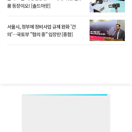
품 등장이오! [솔드아웃]
서울시, 정부에 정비사업 규제 완화 '건
의'⋯국토부 "협의 중" 입장만 [종합]