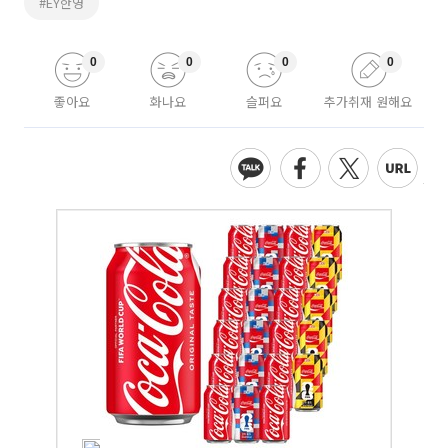
#EY한영
0
0
0
0
좋아요
화나요
슬퍼요
추가취재 원해요