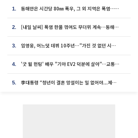
동해안은 시간당 80㎜ 폭우, 그 외 지역은 폭염…‘극과 극 날씨’
1.
[내일 날씨] 폭염 한풀 꺾여도 무더위 계속⋯동해안 이틀 연속 비
2.
임영웅, 어느덧 데뷔 10주년⋯"가진 것 없던 시절, 내 앞엔 20명의 팬뿐"
3.
'굿 윌 헌팅' 배우 "기아 EV2 덕분에 살아"…교통사고 후 안전성 극찬
4.
李대통령 “청년이 결혼 망설이는 일 없어야...제도상 불이익 조사”
5.