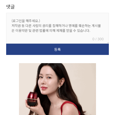
댓글
0 / 300