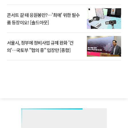
콘서트 갈 때 응원봉만?⋯'최애' 위한 필수
품 등장이오! [솔드아웃]
서울시, 정부에 정비사업 규제 완화 '건
의'⋯국토부 "협의 중" 입장만 [종합]