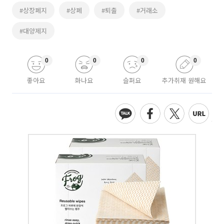
#상장폐지
#상폐
#퇴출
#거래소
#대양제지
0
0
0
0
좋아요
화나요
슬퍼요
추가취재 원해요