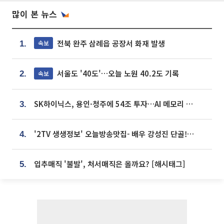
많이 본 뉴스
전북 완주 삼례읍 공장서 화재 발생
속보
1.
서울도 '40도'…오늘 노원 40.2도 기록
속보
2.
SK하이닉스, 용인·청주에 54조 투자…AI 메모리 생산기지 키운다
3.
'2TV 생생정보' 오늘방송맛집- 배우 강성진 단골! 쌀국수ㆍ푸팟퐁 커리 맛집 '블○○○'
4.
입추매직 '불발', 처서매직은 올까요? [해시태그]
5.