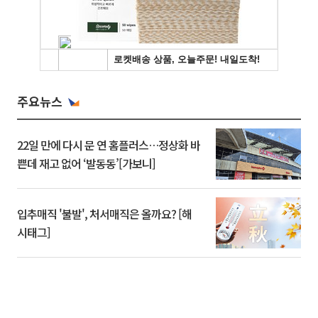
주요뉴스
22일 만에 다시 문 연 홈플러스…정상화 바
쁜데 재고 없어 ‘발동동’[가보니]
입추매직 '불발', 처서매직은 올까요? [해
시태그]