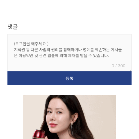
댓글
0 / 300