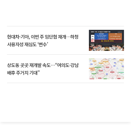
현대차·기아, 이번 주 임단협 재개…하청
사용자성 재심도 ‘변수’
상도동 곳곳 재개발 속도⋯“여의도·강남
배후 주거지 기대”