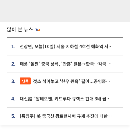
많이 본 뉴스
전장연, 오늘(10일) 서울 지하철 4호선 혜화역 시위…1호선 용산역 무정차
1.
태풍 '돌핀' 중국 상륙, '찬홈' 일본→한국…각국 기상청 예상 경로는?
2.
젖소 섞어놓고 ‘한우 원육’ 팔이...공영홈쇼핑 표기·검증 구멍
단독
3.
대신證 “알테오젠, 키트루다 큐렉스 판매 3배 급증…목표가 41만원 상향”
4.
[특징주] 美 중국산 광트랜시버 규제 추진에 대한광통신 등 광통신株 강세
5.