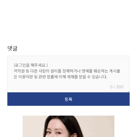
댓글
0 / 300