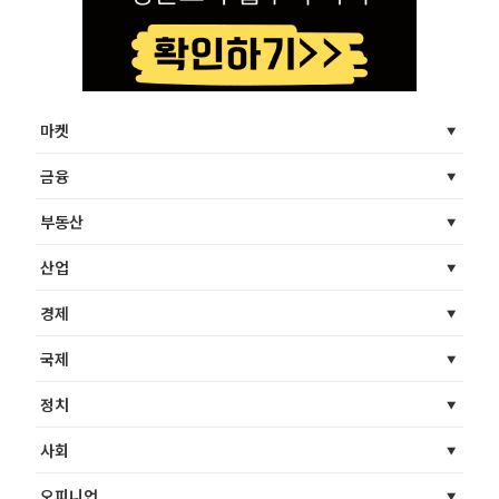
마켓
금융
부동산
산업
경제
국제
정치
사회
오피니언