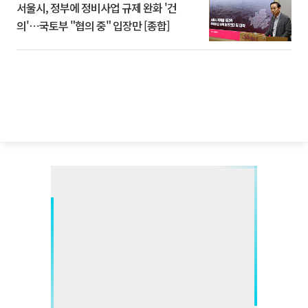
서울시, 정부에 정비사업 규제 완화 '건
의'⋯국토부 "협의 중" 입장만 [종합]