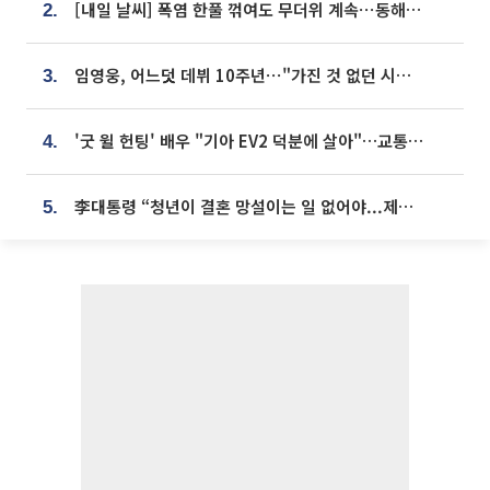
[내일 날씨] 폭염 한풀 꺾여도 무더위 계속⋯동해안 이틀 연속 비
2.
임영웅, 어느덧 데뷔 10주년⋯"가진 것 없던 시절, 내 앞엔 20명의 팬뿐"
3.
'굿 윌 헌팅' 배우 "기아 EV2 덕분에 살아"…교통사고 후 안전성 극찬
4.
李대통령 “청년이 결혼 망설이는 일 없어야...제도상 불이익 조사”
5.