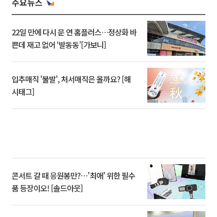
주요뉴스
22일 만에 다시 문 연 홈플러스…정상화 바
쁜데 재고 없어 ‘발동동’[가보니]
입추매직 '불발', 처서매직은 올까요? [해
시태그]
콘서트 갈 때 응원봉만?⋯'최애' 위한 필수
품 등장이오! [솔드아웃]