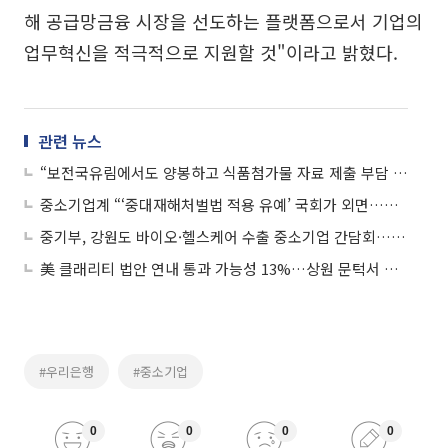
해 공급망금융 시장을 선도하는 플랫폼으로서 기업의
업무혁신을 적극적으로 지원할 것"이라고 밝혔다.
관련 뉴스
“보전국유림에서도 양봉하고 식품첨가물 자료 제출 부담 낮춘다”
중소기업계 “‘중대재해처벌법 적용 유예’ 국회가 외면…무책임한 처사”
중기부, 강원도 바이오·헬스케어 수출 중소기업 간담회…애로사항 청취
美 클래리티 법안 연내 통과 가능성 13%…상원 문턱서 제동
#우리은행
#중소기업
0
0
0
0