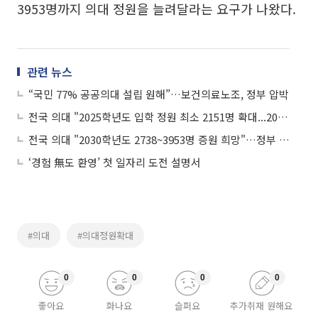
3953명까지 의대 정원을 늘려달라는 요구가 나왔다.
관련 뉴스
“국민 77% 공공의대 설립 원해”…보건의료노조, 정부 압박
전국 의대 "2025학년도 입학 정원 최소 2151명 확대...2030학년도엔 최대 3953명 증원 희망"
전국 의대 "2030학년도 2738~3953명 증원 희망"…정부 "내달까지 결정"
‘경험 無도 환영’ 첫 일자리 도전 설명서
#의대
#의대정원확대
0
0
0
0
좋아요
화나요
슬퍼요
추가취재 원해요