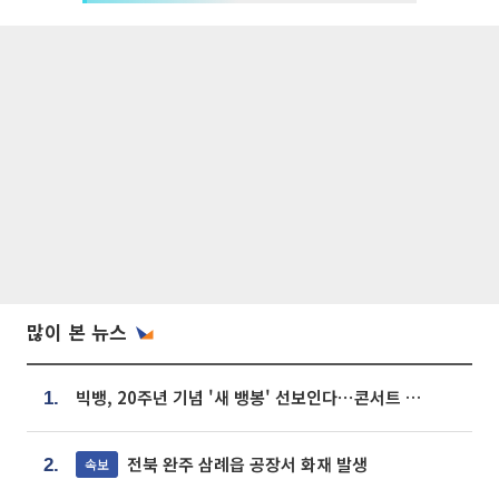
많이 본 뉴스
빅뱅, 20주년 기념 '새 뱅봉' 선보인다⋯콘서트 앞두고 팝업 개최
1.
전북 완주 삼례읍 공장서 화재 발생
속보
2.