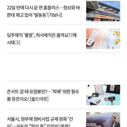
22일 만에 다시 문 연 홈플러스…정상화 바
쁜데 재고 없어 ‘발동동’[가보니]
입추매직 '불발', 처서매직은 올까요? [해
시태그]
콘서트 갈 때 응원봉만?⋯'최애' 위한 필수
품 등장이오! [솔드아웃]
서울시, 정부에 정비사업 규제 완화 '건
의'⋯국토부 "협의 중" 입장만 [종합]