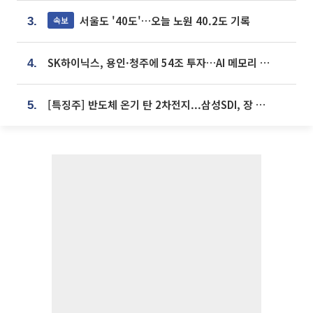
서울도 '40도'…오늘 노원 40.2도 기록
속보
3.
SK하이닉스, 용인·청주에 54조 투자…AI 메모리 생산기지 키운다
4.
[특징주] 반도체 온기 탄 2차전지...삼성SDI, 장 초반 7% 넘게 껑충
5.