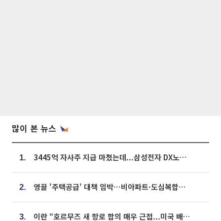
많이 본 뉴스
3445억 자사주 지급 마쳤는데...삼성전자 DX노조, 뒤늦은 '떼쓰기 집회'
1.
영끌 '주택공급' 대책 임박⋯비아파트·도심복합까지 총동원
2.
이란 “호르무즈 새 항로 합의 매우 근접...미국 배상 먼저”
3.