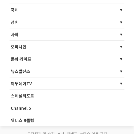
국제
정치
사회
오피니언
문화·라이프
뉴스발전소
이투데이TV
스페셜리포트
Channel 5
위너스IR클럽
무단전재 및 수집, 복사, 재배포, AI학습 이용 금지