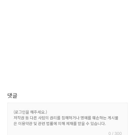
댓글
0 / 300