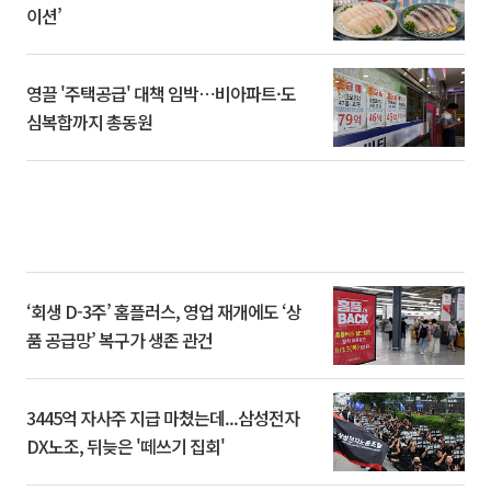
이션’
영끌 '주택공급' 대책 임박⋯비아파트·도
심복합까지 총동원
‘회생 D-3주’ 홈플러스, 영업 재개에도 ‘상
품 공급망’ 복구가 생존 관건
3445억 자사주 지급 마쳤는데...삼성전자
DX노조, 뒤늦은 '떼쓰기 집회'