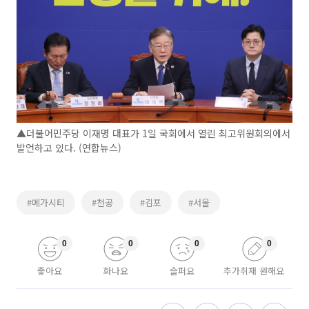
▲더불어민주당 이재명 대표가 1일 국회에서 열린 최고위원회의에서
발언하고 있다. (연합뉴스)
#메가시티
#천공
#김포
#서울
0
0
0
0
좋아요
화나요
슬퍼요
추가취재 원해요