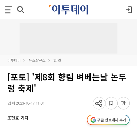
이투데이
뉴스발전소
한 컷
[포토] '제8회 향림 벼베는날 논두
렁 축제'
입력 2023-10-17 11:01
조현호 기자
구글 선호매체 추가