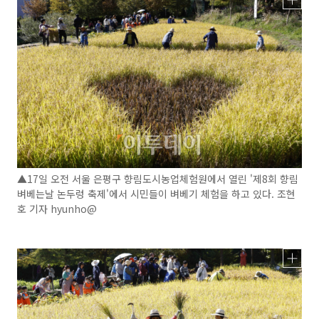
▲17일 오전 서울 은평구 향림도시농업체험원에서 열린 '제8회 향림
벼베는날 논두렁 축제'에서 시민들이 벼베기 체험을 하고 있다. 조현
호 기자 hyunho@