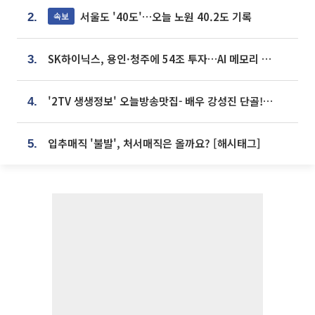
서울도 '40도'…오늘 노원 40.2도 기록
속보
2.
SK하이닉스, 용인·청주에 54조 투자…AI 메모리 생산기지 키운다
3.
'2TV 생생정보' 오늘방송맛집- 배우 강성진 단골! 쌀국수ㆍ푸팟퐁 커리 맛집 '블○○○'
4.
입추매직 '불발', 처서매직은 올까요? [해시태그]
5.