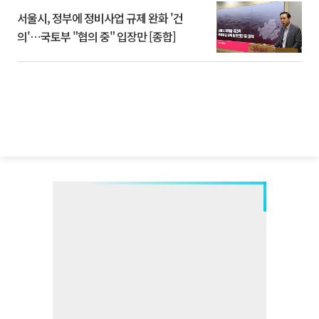
서울시, 정부에 정비사업 규제 완화 '건
의'⋯국토부 "협의 중" 입장만 [종합]