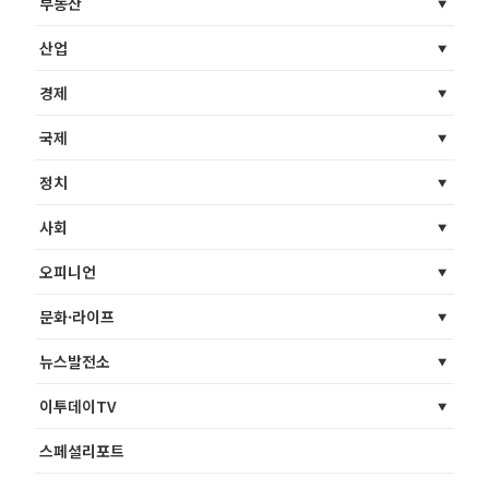
부동산
산업
경제
국제
정치
사회
오피니언
문화·라이프
뉴스발전소
이투데이TV
스페셜리포트