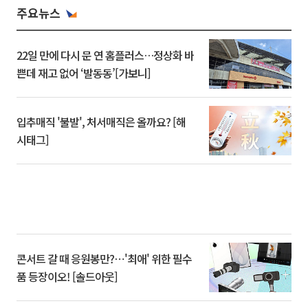
주요뉴스
22일 만에 다시 문 연 홈플러스…정상화 바
쁜데 재고 없어 ‘발동동’[가보니]
입추매직 '불발', 처서매직은 올까요? [해
시태그]
콘서트 갈 때 응원봉만?⋯'최애' 위한 필수
품 등장이오! [솔드아웃]