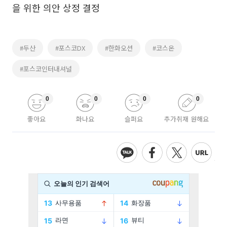
을 위한 의안 상정 결정
#두산
#포스코DX
#한화오션
#코스온
#포스코인터내셔널
0
0
0
0
좋아요
화나요
슬퍼요
추가취재 원해요