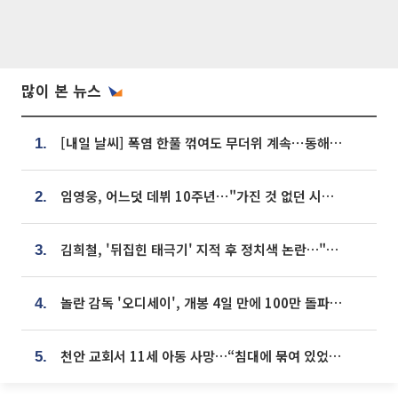
많이 본 뉴스
[내일 날씨] 폭염 한풀 꺾여도 무더위 계속⋯동해안 이틀 연속 비
1.
임영웅, 어느덧 데뷔 10주년⋯"가진 것 없던 시절, 내 앞엔 20명의 팬뿐"
2.
김희철, '뒤집힌 태극기' 지적 후 정치색 논란…"좌우 떠나 우리나라 국기"
3.
놀란 감독 '오디세이', 개봉 4일 만에 100만 돌파⋯'왕사남' 보다 빠르다
4.
천안 교회서 11세 아동 사망…“침대에 묶여 있었다” 진술 확보
5.