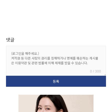
댓글
0 / 300