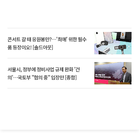
콘서트 갈 때 응원봉만?⋯'최애' 위한 필수
품 등장이오! [솔드아웃]
서울시, 정부에 정비사업 규제 완화 '건
의'⋯국토부 "협의 중" 입장만 [종합]