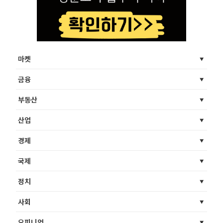
마켓
금융
부동산
산업
경제
국제
정치
사회
오피니언