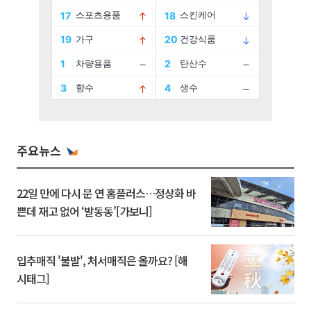
주요뉴스
22일 만에 다시 문 연 홈플러스…정상화 바
쁜데 재고 없어 ‘발동동’[가보니]
입추매직 '불발', 처서매직은 올까요? [해
시태그]