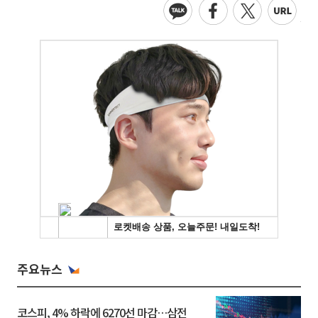
주요뉴스
코스피, 4% 하락에 6270선 마감…삼전