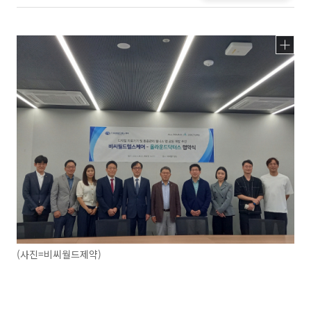
(사진=비씨월드제약)