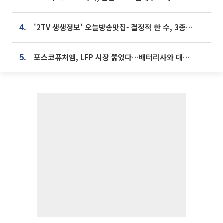
'2TV 생생정보' 오늘방송맛집- 결정적 한 수, 3종 메밀면! 메밀 소바 맛집 '의○○○○'
4.
포스코퓨처엠, LFP 시장 뚫었다…배터리사와 대규모 장기 공급 합의
5.