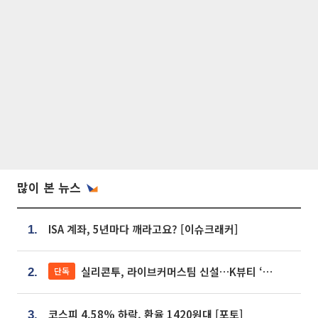
많이 본 뉴스
ISA 계좌, 5년마다 깨라고요? [이슈크래커]
1.
실리콘투, 라이브커머스팀 신설…K뷰티 ‘글로벌 판매망’ 확대[K뷰티 라방戰]
단독
2.
코스피 4.58% 하락, 환율 1420원대 [포토]
3.