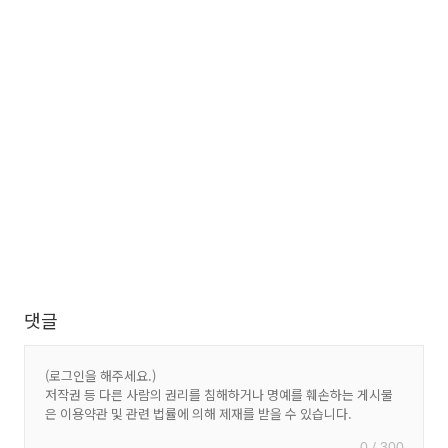
댓글
0 / 300