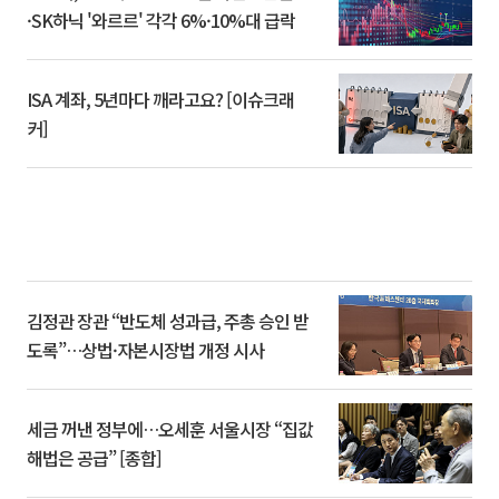
·SK하닉 '와르르' 각각 6%·10%대 급락
ISA 계좌, 5년마다 깨라고요? [이슈크래
커]
김정관 장관 “반도체 성과급, 주총 승인 받
도록”…상법·자본시장법 개정 시사
세금 꺼낸 정부에…오세훈 서울시장 “집값
해법은 공급” [종합]