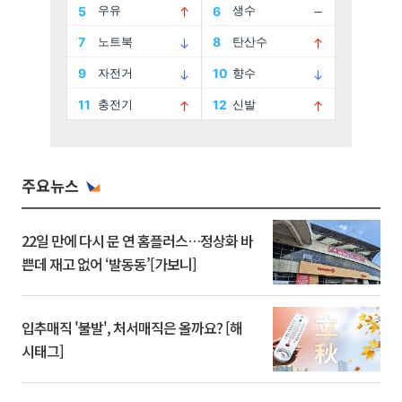
주요뉴스
22일 만에 다시 문 연 홈플러스…정상화 바
쁜데 재고 없어 ‘발동동’[가보니]
입추매직 '불발', 처서매직은 올까요? [해
시태그]