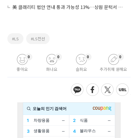
美 클래리티 법안 연내 통과 가능성 13%…상원 문턱서 제동
#LS
#LS전선
0
0
0
0
좋아요
화나요
슬퍼요
추가취재 원해요