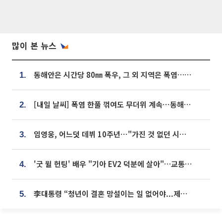
많이 본 뉴스
동해안은 시간당 80㎜ 폭우, 그 외 지역은 폭염…‘극과 극 날씨’
1.
[내일 날씨] 폭염 한풀 꺾여도 무더위 계속⋯동해안 이틀 연속 비
2.
임영웅, 어느덧 데뷔 10주년⋯"가진 것 없던 시절, 내 앞엔 20명의 팬뿐"
3.
'굿 윌 헌팅' 배우 "기아 EV2 덕분에 살아"…교통사고 후 안전성 극찬
4.
李대통령 “청년이 결혼 망설이는 일 없어야...제도상 불이익 조사”
5.