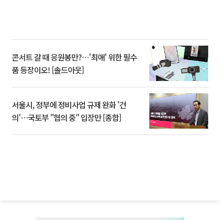
콘서트 갈 때 응원봉만?⋯'최애' 위한 필수
품 등장이오! [솔드아웃]
서울시, 정부에 정비사업 규제 완화 '건
의'⋯국토부 "협의 중" 입장만 [종합]