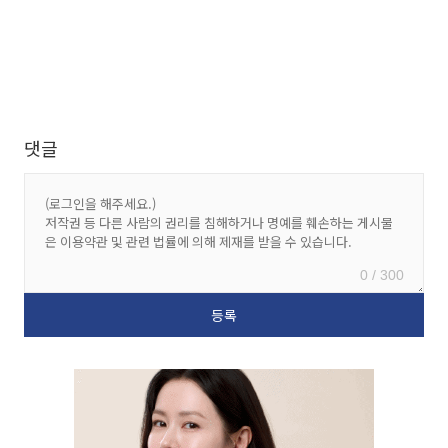
댓글
0 / 300