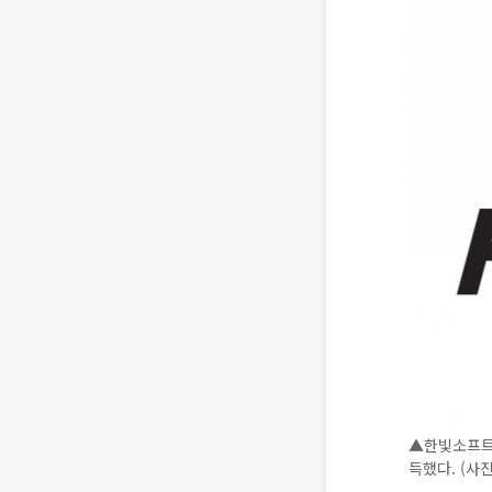
▲한빛소프트가
득했다. (사