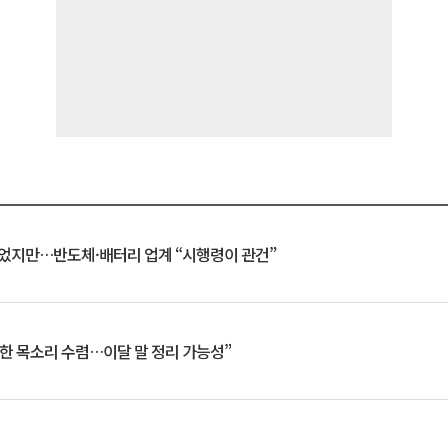
일 벗었지만…반도체·배터리 업계 “시행령이 관건”
한 목소리 수렴…이달 말 정리 가능성”