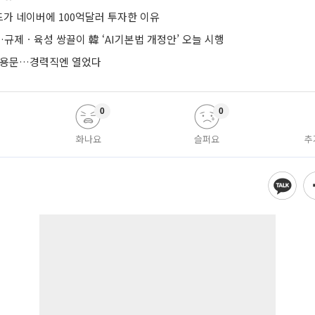
가 네이버에 100억달러 투자한 이유
규제ㆍ육성 쌍끌이 韓 ‘AI기본법 개정안’ 오늘 시행
 채용문…경력직엔 열었다
0
0
화나요
슬퍼요
추