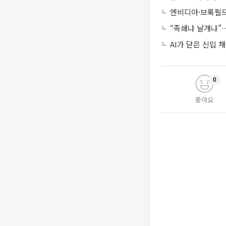
엔비디아·브룩필드
“족쇄냐 날개냐”…
AI가 닫은 신입
0
좋아요