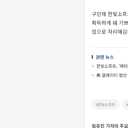
구민재 한빛소프
획득하게 돼 기쁘
업으로 자리매김
관련 뉴스
한빛소프트, '메
美 클래리티 법안
#한빛소프트
임유진 기자의 주요