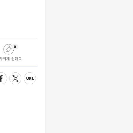
0
가취재 원해요