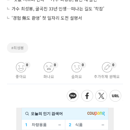
가수 최성봉, 굴곡진 33년 인생…떠나는 길도 ‘착잡’
‘경험 無도 환영’ 첫 일자리 도전 설명서
#최성봉
0
0
0
0
좋아요
화나요
슬퍼요
추가취재 원해요