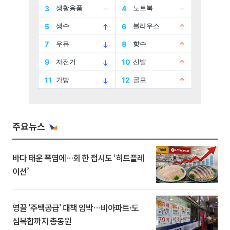
주요뉴스
바다 태운 폭염에…회 한 접시도 ‘히트플레
이션’
영끌 '주택공급' 대책 임박⋯비아파트·도
심복합까지 총동원