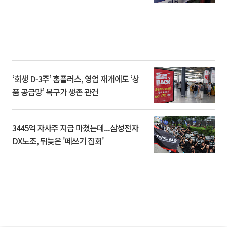
‘회생 D-3주’ 홈플러스, 영업 재개에도 ‘상
품 공급망’ 복구가 생존 관건
3445억 자사주 지급 마쳤는데...삼성전자
DX노조, 뒤늦은 '떼쓰기 집회'