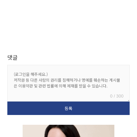
댓글
0 / 300