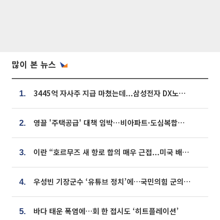
많이 본 뉴스
3445억 자사주 지급 마쳤는데...삼성전자 DX노조, 뒤늦은 '떼쓰기 집회'
1.
영끌 '주택공급' 대책 임박⋯비아파트·도심복합까지 총동원
2.
이란 “호르무즈 새 항로 합의 매우 근접...미국 배상 먼저”
3.
우성빈 기장군수 ‘유튜브 정치’에…국민의힘 군의원들 집단 반발
4.
바다 태운 폭염에…회 한 접시도 ‘히트플레이션’
5.