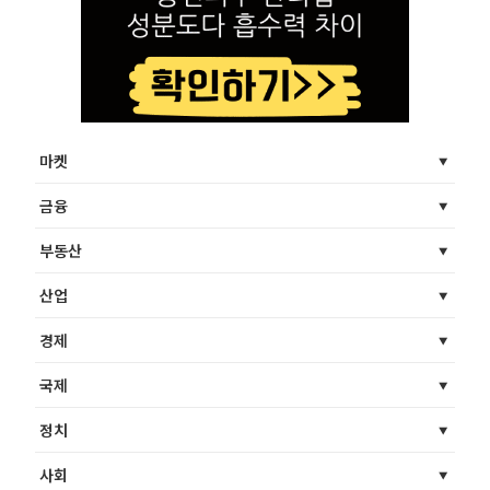
마켓
금융
부동산
산업
경제
국제
정치
사회