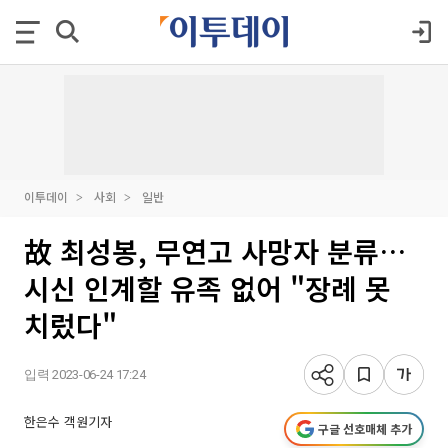
이투데이
사회
일반
故 최성봉, 무연고 사망자 분류…
시신 인계할 유족 없어 "장례 못
치렀다"
입력 2023-06-24 17:24
한은수 객원기자
구글 선호매체 추가