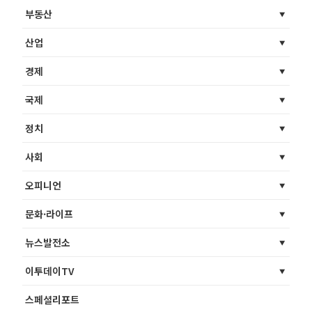
부동산
산업
경제
국제
정치
사회
오피니언
문화·라이프
뉴스발전소
이투데이TV
스페셜리포트