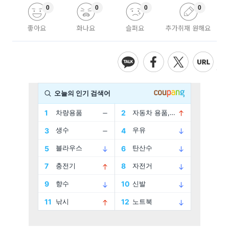
0
0
0
0
좋아요
화나요
슬퍼요
추가취재 원해요