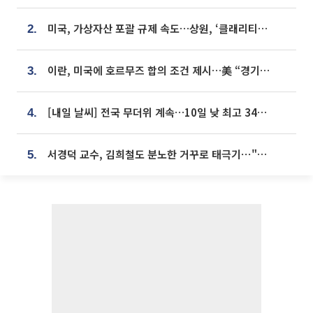
미국, 가상자산 포괄 규제 속도…상원, ‘클래리티법’ 9월 절차투표 추진
2.
이란, 미국에 호르무즈 합의 조건 제시…美 “경기 아직 안 끝나” [종합]
3.
[내일 날씨] 전국 무더위 계속…10일 낮 최고 34도 육박
4.
서경덕 교수, 김희철도 분노한 거꾸로 태극기⋯"엉터리는 아냐, 아쉬울 뿐"
5.