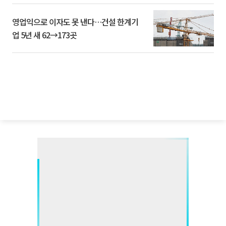
영업익으로 이자도 못 낸다…건설 한계기
업 5년 새 62→173곳