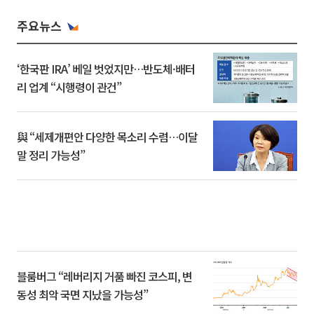
주요뉴스
‘한국판 IRA’ 베일 벗었지만…반도체·배터
리 업계 “시행령이 관건”
與 “세제개편안 다양한 목소리 수렴…이달
말 정리 가능성”
블룸버그 “레버리지 거품 빠진 코스피, 변
동성 최악 국면 지났을 가능성”