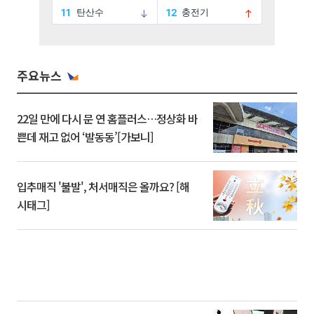
주요뉴스
22일 만에 다시 문 연 홈플러스…정상화 바
쁜데 재고 없어 ‘발동동’[가보니]
입추매직 '불발', 처서매직은 올까요? [해
시태그]