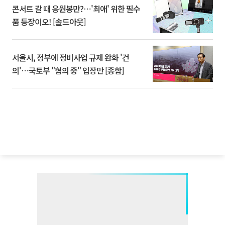
콘서트 갈 때 응원봉만?⋯'최애' 위한 필수
품 등장이오! [솔드아웃]
서울시, 정부에 정비사업 규제 완화 '건
의'⋯국토부 "협의 중" 입장만 [종합]