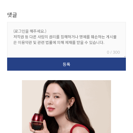
댓글
0 / 300