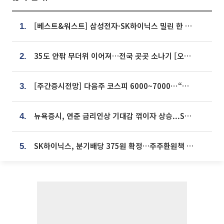
[베스트&워스트] 삼성전자·SK하이닉스 밀린 한 주…상상인증권은 85% 급등
1.
35도 안팎 무더위 이어져…전국 곳곳 소나기 [오늘 날씨]
2.
[주간증시전망] 다음주 코스피 6000~7000⋯“外人 수급은 정책이 변수”
3.
뉴욕증시, 연준 금리인상 기대감 꺾이자 상승...S&P500 사상 최고치 [종합]
4.
SK하이닉스, 분기배당 375원 확정…주주환원책 9월로 앞당겨 발표
5.