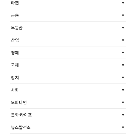
마켓
금융
부동산
산업
경제
국제
정치
사회
오피니언
문화·라이프
뉴스발전소