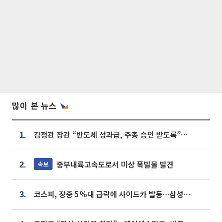
많이 본 뉴스
김정관 장관 “반도체 성과급, 주총 승인 받도록”…상법·자본시장법 개정 시사
1.
중부내륙고속도로서 미상 폭발물 발견
속보
2.
코스피, 장중 5%대 급락에 사이드카 발동…삼성·SK 동반 폭락
3.