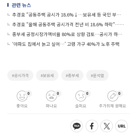
관련 뉴스
추경호 "공동주택 공시가 18.6%↓…보유세 등 국민 부담 축소"
추경호 "올해 공동주택 공시가격 전년 비 18.6% 하락"…보유세도 2020년 수준 이하 전망
종부세 공정시장가액비율 80%로 상향 검토…공시가 하락에 세부담은 줄 듯
‘아파도 집에서 늙고 싶어…’ 고령 가구 40%가 노후 주택
#공시가격
#보유세
#종부세
#윤석열
0
0
0
0
좋아요
화나요
슬퍼요
추가취재 원해요