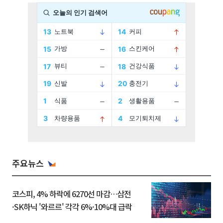
주요뉴스
코스피, 4% 하락에 6270선 마감…삼전
·SK하닉 '와르르' 각각 6%·10%대 급락