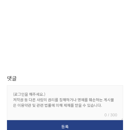
댓글
0 / 300