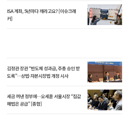
ISA 계좌, 5년마다 깨라고요? [이슈크래
커]
김정관 장관 “반도체 성과급, 주총 승인 받
도록”…상법·자본시장법 개정 시사
세금 꺼낸 정부에…오세훈 서울시장 “집값
해법은 공급” [종합]