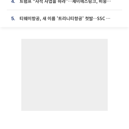
트럼프 “자석 사업을 하라”…제이에스링크, 비중국 영구자석 공급망 구축 속도
4.
티웨이항공, 새 이름 '트리니티항공' 첫발…SSC 전략 본격화
5.