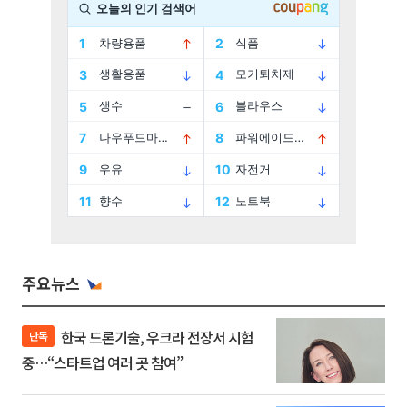
주요뉴스
한국 드론기술, 우크라 전장서 시험
단독
중…“스타트업 여러 곳 참여”