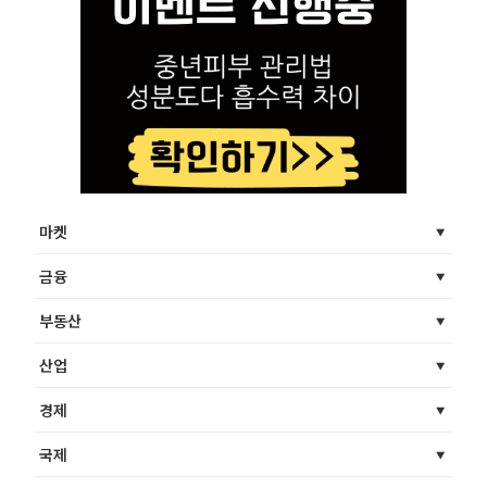
마켓
금융
부동산
산업
경제
국제