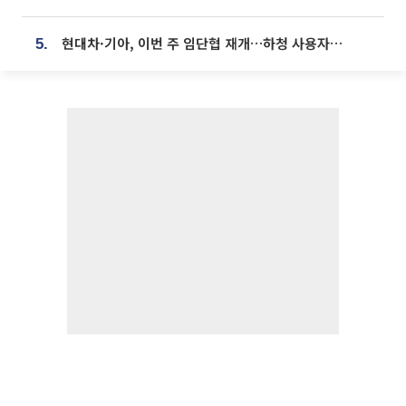
현대차·기아, 이번 주 임단협 재개…하청 사용자성 재심도 ‘변수’
5.