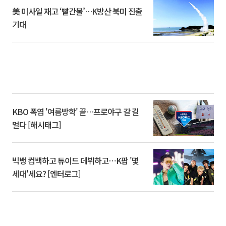
美 미사일 재고 ‘빨간불’…K방산 북미 진출
기대
KBO 폭염 '여름방학' 끝…프로야구 갈 길
멀다 [해시태그]
빅뱅 컴백하고 튜이드 데뷔하고⋯K팝 '몇
세대'세요? [엔터로그]