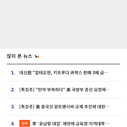
많이 본 뉴스
대신證 “알테오젠, 키트루다 큐렉스 판매 3배 급증…목표가 41만원 상향”
1.
[특징주] “탄약 부족하다“ 美 국방부 증산 요청에⋯국내 방산주 급등세
2.
[특징주] 美 중국산 광트랜시버 규제 추진에 대한광통신 등 광통신株 강세
3.
李 ‘호남형 대입’ 제안에 교육청·지역대학 서·논술형 입시 연계 '착수'
단독
4.