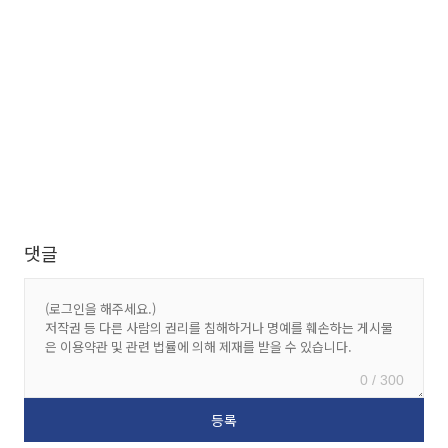
댓글
0 / 300