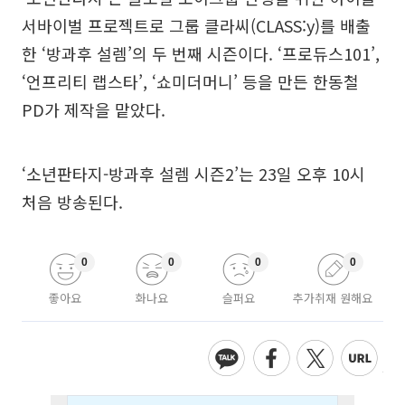
서바이벌 프로젝트로 그룹 클라씨(CLASS:y)를 배출
한 ‘방과후 설렘’의 두 번째 시즌이다. ‘프로듀스101’,
‘언프리티 랩스타’, ‘쇼미더머니’ 등을 만든 한동철
PD가 제작을 맡았다.
‘소년판타지-방과후 설렘 시즌2’는 23일 오후 10시
처음 방송된다.
0
0
0
0
좋아요
화나요
슬퍼요
추가취재 원해요