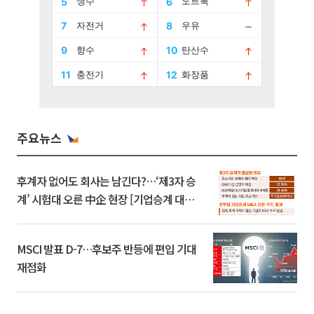
주요뉴스
후계자 없어도 회사는 남긴다?…‘제3자 승
계’ 시험대 오른 中企 현장 [기업승계 대전
환]
MSCI 발표 D-7…후보주 반등에 편입 기대
재점화