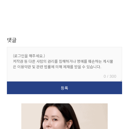
댓글
0 / 300