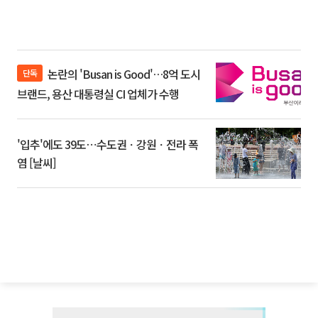
논란의 'Busan is Good'…8억 도시
단독
브랜드, 용산 대통령실 CI 업체가 수행
'입추'에도 39도⋯수도권ㆍ강원ㆍ전라 폭
염 [날씨]