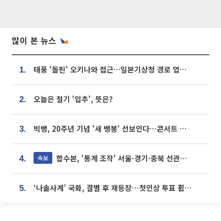
많이 본 뉴스
태풍 '돌핀' 오키나와 접근…일본기상청 경로 업데이트
1.
오늘은 절기 '입추', 뜻은?
2.
빅뱅, 20주년 기념 '새 뱅봉' 선보인다⋯콘서트 앞두고 팝업 개최
3.
합수본, '통계 조작' 서울·경기·충북 선관위 등 추가 압수수색
속보
4.
‘나솔사계’ 국화, 결별 후 재등장⋯첫인상 투표 휩쓸고 ‘인기녀’ 등극
5.