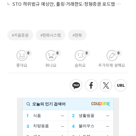
STO 하위법규 예상안, 풀링·거래한도·정형증권 로드맵 제시
#키움증권
#한화시스템
#한화
0
0
0
0
좋아요
화나요
슬퍼요
추가취재 원해요