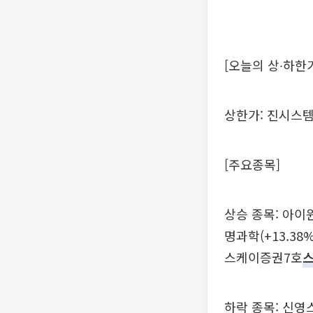
[오늘의 상∙하한
상한가: 진시스템(+
[주요종목]
상승 종목: 아이윈플
명과학(+13.38%
스케이증권7호
하락 종목: 신영스팩