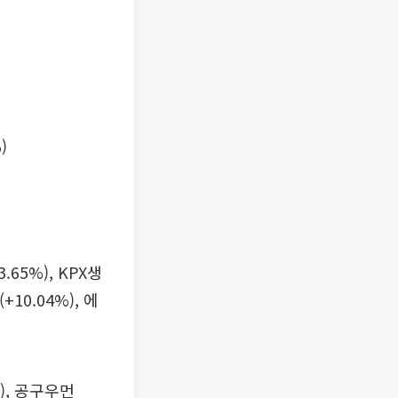
)
65%), KPX생
+10.04%), 에
%), 공구우먼