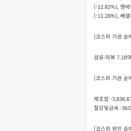
(-12.82%), 
(-11.28%), 베셀(
[코스피 기관 순
섬유·의복 7.18억
[코스피 기관 순
제조업 -3,836.6
철강및금속 -365
[코스피 외인 순