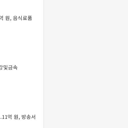
03억 원, 음식료품
 철강및금속
0.11억 원, 방송서