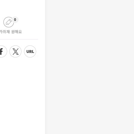
0
가취재 원해요