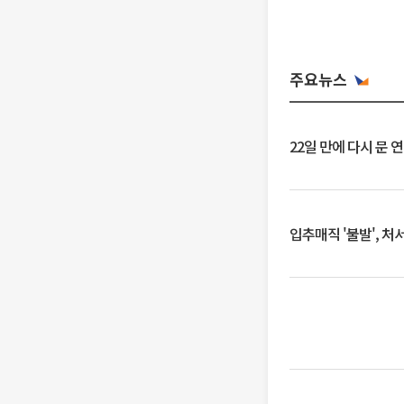
주요뉴스
22일 만에 다시 문 
입추매직 '불발', 처