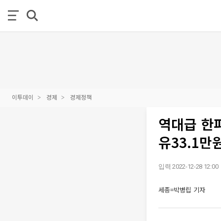
이투데이
경제
경제정책
역대급 한파
유33.1만
입력 2022-12-28 12:00
세종=박병립 기자