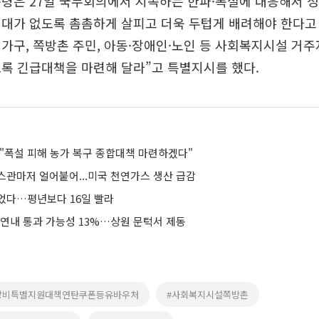
통령은 27일 국무회의에서 지속하는 한파·폭설에 대응해서 
지대가 없도록 촘촘하게 살피고 더욱 두텁게 배려해야 한다고
가구, 쪽방촌 주민, 아동·장애인·노인 등 사회복지시설 거
록 긴급대책을 마련해 달라”고 특별지시를 했다.
 "폭설 피해 농가 복구 종합대책 마련하겠다"
스관마저 얼어붙어...미국 천연가스 생산 급감
었다…평년보다 16일 빨라
 연내 통과 가능성 13%…상원 문턱서 제동
방비특별지원대책연탄쿠폰등유바우처
#사회복지시설쪽방촌