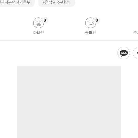
건복지부여성가족부
#윤석열국무회의
0
0
화나요
슬퍼요
추