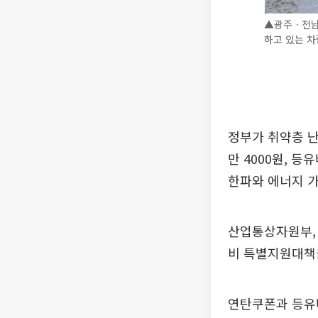
▲광주ㆍ전남
하고 있는 차
정부가 취약층 난
만 4000원, 
한파와 에너지 가
산업통상자원부, 
비 특별지원대책
연탄쿠폰과 등유