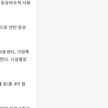
. 등유바우처 사용
으로 연탄·등유
아동센터, 가정폭
원한다. 시설별로
 등(총 4억 원