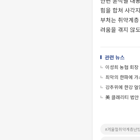
한편 윤석열 대
힘을 합쳐 사각
부처는 취약계층 
려움을 겪지 않도
관련 뉴스
이성희 농협 회장
최악의 한파에 가
강추위에 한강 얼
美 클래리티 법안
#겨울철취약계층난