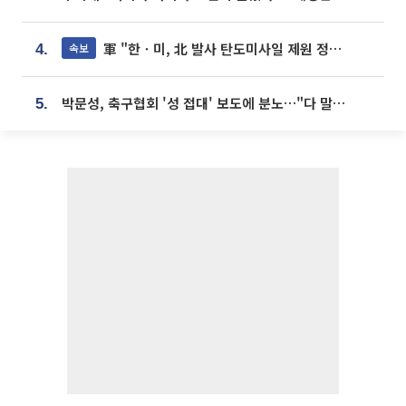
軍 "한ㆍ미, 北 발사 탄도미사일 제원 정밀분석 중"
속보
4.
박문성, 축구협회 '성 접대' 보도에 분노…"다 말아먹으려고 작정했나"
5.