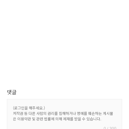
댓글
0 / 300