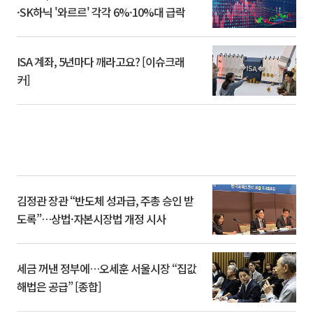
·SK하닉 '와르르' 각각 6%·10%대 급락
ISA 계좌, 5년마다 깨라고요? [이슈크래
커]
김정관 장관 “반도체 성과급, 주총 승인 받
도록”…상법·자본시장법 개정 시사
세금 꺼낸 정부에…오세훈 서울시장 “집값
해법은 공급” [종합]