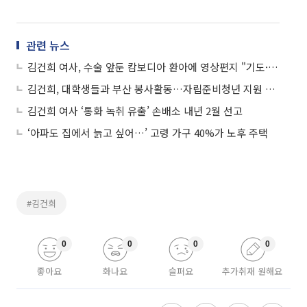
관련 뉴스
김건희 여사, 수술 앞둔 캄보디아 환아에 영상편지 "기도·응원하겠다"
김건희, 대학생들과 부산 봉사활동…자립준비청년 지원 당부도
김건희 여사 ‘통화 녹취 유출’ 손배소 내년 2월 선고
‘아파도 집에서 늙고 싶어…’ 고령 가구 40%가 노후 주택
#김건희
0
0
0
0
좋아요
화나요
슬퍼요
추가취재 원해요