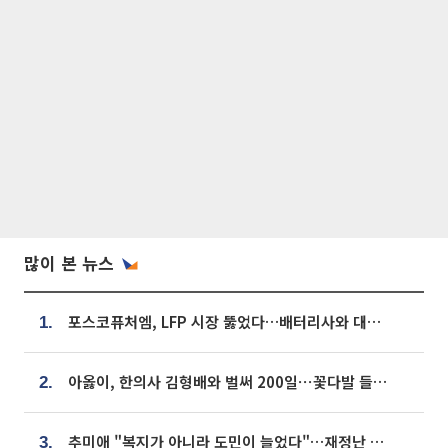
많이 본 뉴스
포스코퓨처엠, LFP 시장 뚫었다…배터리사와 대규모 장기 공급 합의
1.
아옳이, 한의사 김형배와 벌써 200일⋯꽃다발 들고 "프러포즈 아냐"
2.
추미애 "복지가 아니라 도민이 늘었다"…재정난 책임론 정면돌파
3.