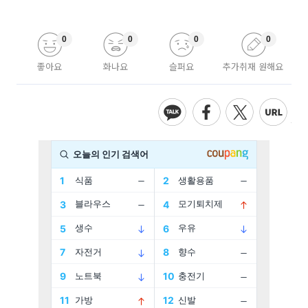
0
0
0
0
좋아요
화나요
슬퍼요
추가취재 원해요