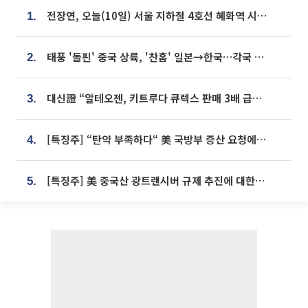
전장연, 오늘(10일) 서울 지하철 4호선 혜화역 시위…1호선 용산역 무정차
1.
태풍 '돌핀' 중국 상륙, '찬홈' 일본→한국…각국 기상청 예상 경로는?
2.
대신證 “알테오젠, 키트루다 큐렉스 판매 3배 급증…목표가 41만원 상향”
3.
[특징주] “탄약 부족하다“ 美 국방부 증산 요청에⋯국내 방산주 급등세
4.
[특징주] 美 중국산 광트랜시버 규제 추진에 대한광통신 등 광통신株 강세
5.