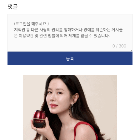
댓글
0 / 300