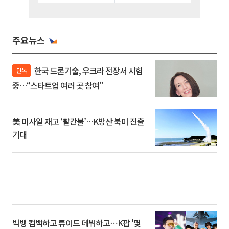
주요뉴스
한국 드론기술, 우크라 전장서 시험
단독
중…“스타트업 여러 곳 참여”
美 미사일 재고 ‘빨간불’…K방산 북미 진출
기대
빅뱅 컴백하고 튜이드 데뷔하고⋯K팝 '몇