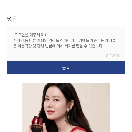
댓글
0 / 300