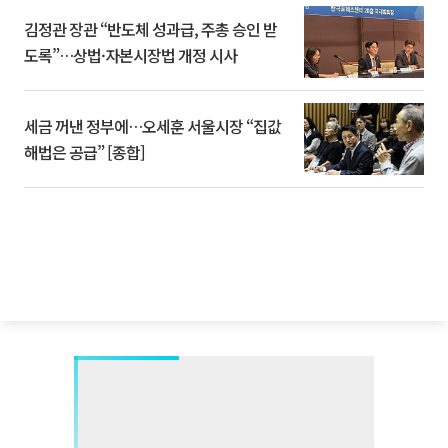
김정관 장관 “반도체 성과급, 주총 승인 받
도록”…상법·자본시장법 개정 시사
세금 꺼낸 정부에…오세훈 서울시장 “집값
해법은 공급” [종합]