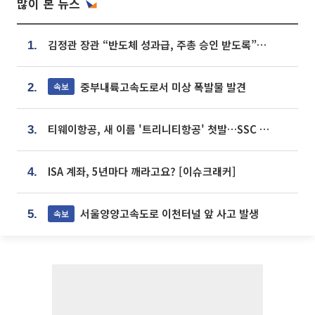
많이 본 뉴스
김정관 장관 “반도체 성과급, 주총 승인 받도록”…상법·자본시장법 개정 시사
1.
중부내륙고속도로서 미상 폭발물 발견
속보
2.
티웨이항공, 새 이름 '트리니티항공' 첫발…SSC 전략 본격화
3.
ISA 계좌, 5년마다 깨라고요? [이슈크래커]
4.
서울양양고속도로 이천터널 앞 사고 발생
속보
5.