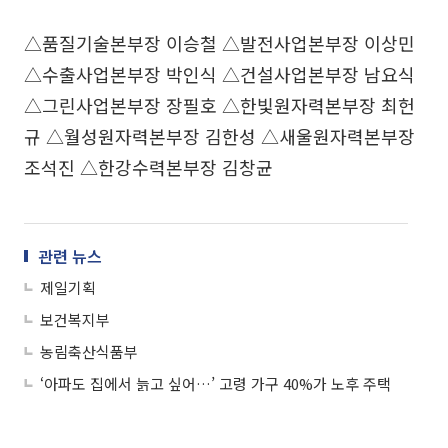
△품질기술본부장 이승철 △발전사업본부장 이상민
△수출사업본부장 박인식 △건설사업본부장 남요식
△그린사업본부장 장필호 △한빛원자력본부장 최헌
규 △월성원자력본부장 김한성 △새울원자력본부장
조석진 △한강수력본부장 김창균
관련 뉴스
제일기획
보건복지부
농림축산식품부
‘아파도 집에서 늙고 싶어…’ 고령 가구 40%가 노후 주택