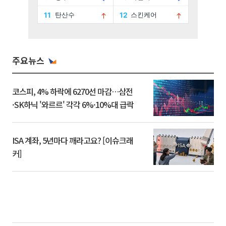
주요뉴스
코스피, 4% 하락에 6270선 마감…삼전
·SK하닉 '와르르' 각각 6%·10%대 급락
ISA 계좌, 5년마다 깨라고요? [이슈크래
커]