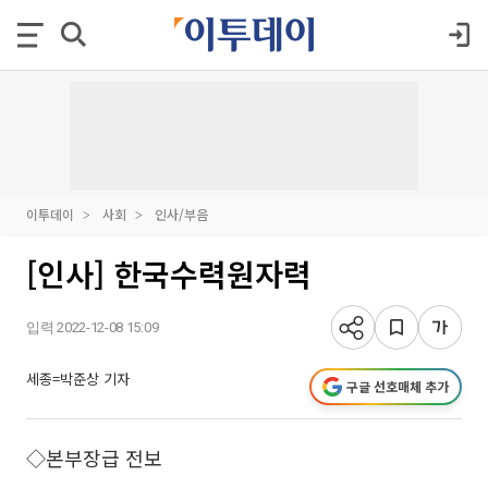
이투데이
사회
인사/부음
[인사] 한국수력원자력
입력 2022-12-08 15:09
세종=박준상 기자
구글 선호매체 추가
◇본부장급 전보