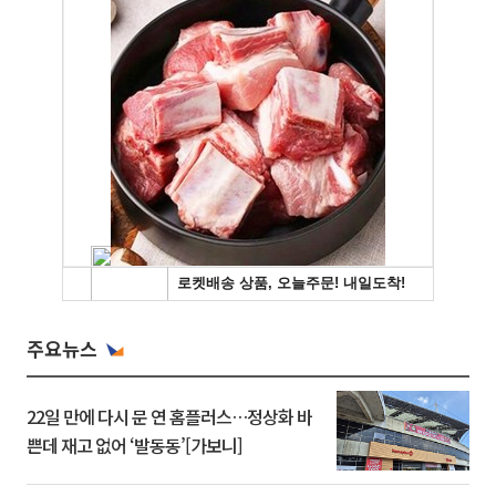
주요뉴스
22일 만에 다시 문 연 홈플러스…정상화 바
쁜데 재고 없어 ‘발동동’[가보니]