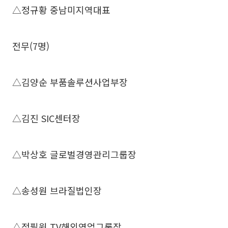
△정규황 중남미지역대표
전무(7명)
△김양순 부품솔루션사업부장
△김진 SIC센터장
△박상호 글로벌경영관리그룹장
△송성원 브라질법인장
△정필원 TV해외영업그룹장