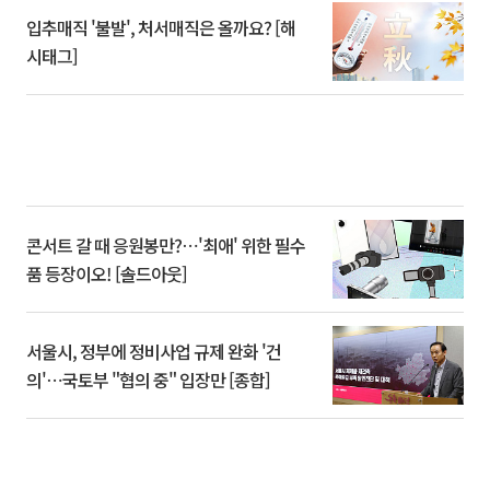
입추매직 '불발', 처서매직은 올까요? [해
시태그]
콘서트 갈 때 응원봉만?⋯'최애' 위한 필수
품 등장이오! [솔드아웃]
서울시, 정부에 정비사업 규제 완화 '건
의'⋯국토부 "협의 중" 입장만 [종합]