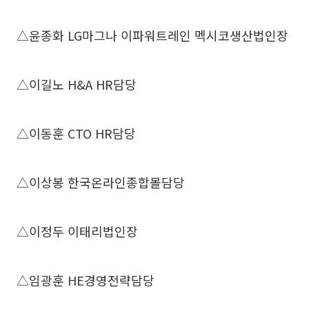
△윤종화 LG마그나 이파워트레인 멕시코생산법인장
△이길노 H&A HR담당
△이동훈 CTO HR담당
△이상봉 한국온라인종합몰담당
△이정두 이태리법인장
△임광훈 HE경영전략담당