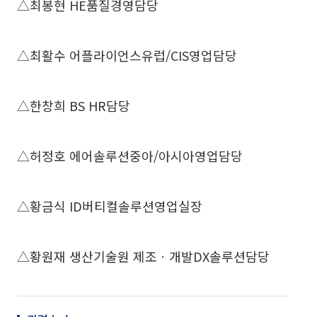
△최봉현 HE품질경영담당
△최활수 어플라이언스유럽/CIS영업담당
△한창희 BS HR담당
△허정호 에어솔루션중아/아시아영업담당
△황금식 ID버티컬솔루션영업실장
△황원재 생산기술원 제조ㆍ개발DX솔루션담당