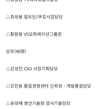
△최성봉 빌트인/쿠킹사업담당
△황원용 VS오퍼레이션그룹장
상무(40명)
△강성진 CSO 사업기획담당
△강진용 품질경영센터 신뢰성ㆍ개발품질담당
△공성배 생산기술원 검사기술담당