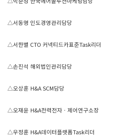
△박준성 한국에어솔루션마케팅담당
△서동명 인도경영관리담당
△서한별 CTO 커넥티드카표준Task리더
△손진석 해외법인관리담당
△오상훈 H&A SCM담당
△오재윤 H&A전력전자ㆍ제어연구소장
△우정훈 H&A데이터플랫폼Task리더