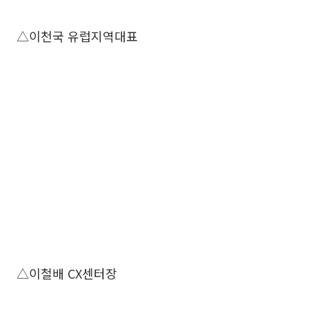
△이천국 유럽지역대표
△이철배 CX센터장