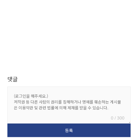
댓글
0 / 300