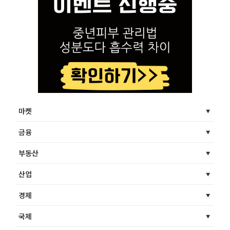
마켓
금융
부동산
산업
경제
국제