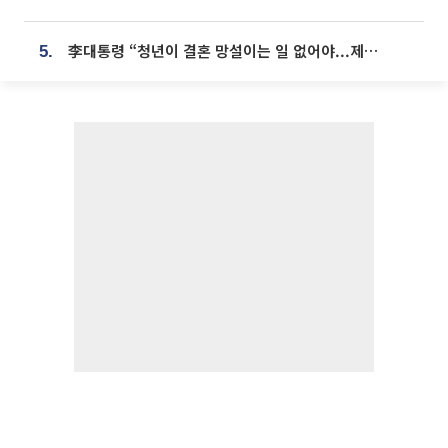
李대통령 “청년이 결혼 망설이는 일 없어야...제도상 불이익 조사”
5.