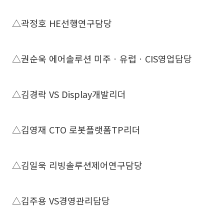
△곽정호 HE선행연구담당
△권순욱 에어솔루션 미주ㆍ유럽ㆍCIS영업담당
△김경락 VS Display개발리더
△김영재 CTO 로봇플랫폼TP리더
△김일욱 리빙솔루션제어연구담당
△김주용 VS경영관리담당