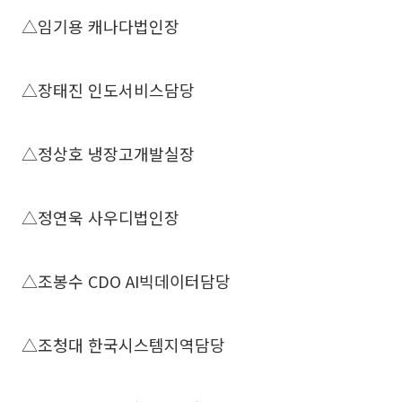
△임기용 캐나다법인장
△장태진 인도서비스담당
△정상호 냉장고개발실장
△정연욱 사우디법인장
△조봉수 CDO AI빅데이터담당
△조청대 한국시스템지역담당