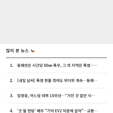
많이 본 뉴스
동해안은 시간당 80㎜ 폭우, 그 외 지역은 폭염…‘극과 극 날씨’
1.
[내일 날씨] 폭염 한풀 꺾여도 무더위 계속⋯동해안 이틀 연속 비
2.
임영웅, 어느덧 데뷔 10주년⋯"가진 것 없던 시절, 내 앞엔 20명의 팬뿐"
3.
'굿 윌 헌팅' 배우 "기아 EV2 덕분에 살아"…교통사고 후 안전성 극찬
4.