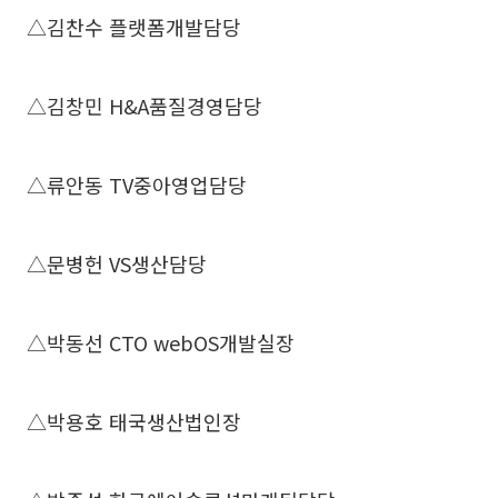
△김찬수 플랫폼개발담당
△김창민 H&A품질경영담당
△류안동 TV중아영업담당
△문병헌 VS생산담당
△박동선 CTO webOS개발실장
△박용호 태국생산법인장