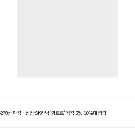
6270선 마감…삼전·SK하닉 '와르르' 각각 6%·10%대 급락