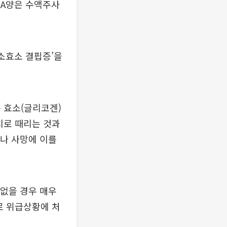
, A양은 수액주사
수소효소 결핍증’을
 효소(글리코겐)
치로 때리는 것과
거나 사망에 이를
 없을 경우 매우
로 위급상황에 처