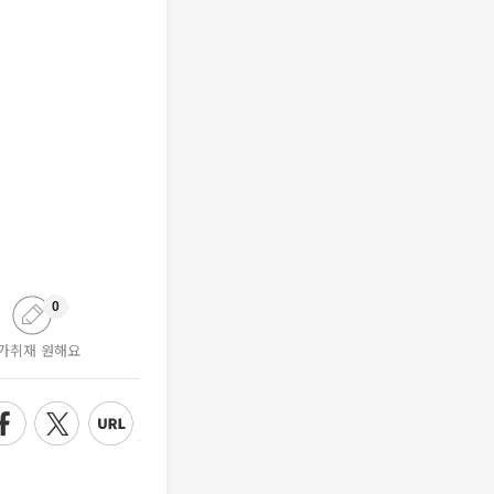
0
가취재 원해요