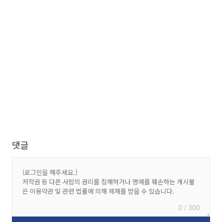
댓글
0 / 300