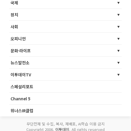
국제
정치
사회
오피니언
문화·라이프
뉴스발전소
이투데이TV
스페셜리포트
Channel 5
위너스IR클럽
무단전재 및 수집, 복사, 재배포, AI학습 이용 금지
Copyright 2006.
이투데이
. All rights reserved