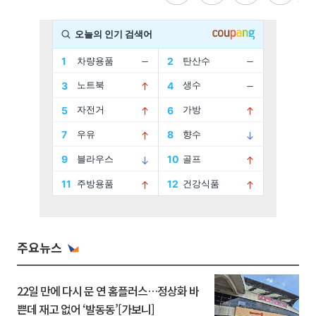
주요뉴스
22일 만에 다시 문 연 홈플러스…정상화 바
쁜데 재고 없어 ‘발동동’[가보니]