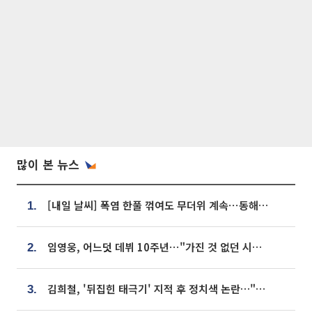
많이 본 뉴스
[내일 날씨] 폭염 한풀 꺾여도 무더위 계속⋯동해안 이틀 연속 비
1.
임영웅, 어느덧 데뷔 10주년⋯"가진 것 없던 시절, 내 앞엔 20명의 팬뿐"
2.
김희철, '뒤집힌 태극기' 지적 후 정치색 논란…"좌우 떠나 우리나라 국기"
3.