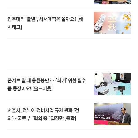
입추매직 '불발', 처서매직은 올까요? [해
시태그]
콘서트 갈 때 응원봉만?⋯'최애' 위한 필수
품 등장이오! [솔드아웃]
서울시, 정부에 정비사업 규제 완화 '건
의'⋯국토부 "협의 중" 입장만 [종합]