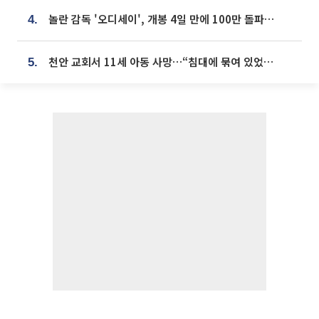
놀란 감독 '오디세이', 개봉 4일 만에 100만 돌파⋯'왕사남' 보다 빠르다
4.
천안 교회서 11세 아동 사망…“침대에 묶여 있었다” 진술 확보
5.