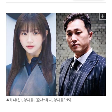
▲하니(왼), 양재웅. (출처=하니, 양재웅SNS)