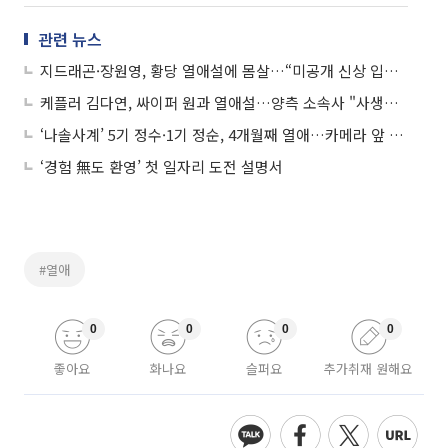
관련 뉴스
지드래곤·장원영, 황당 열애설에 몸살…“미공개 신상 입었을 뿐”
케플러 김다연, 싸이퍼 원과 열애설…양측 소속사 "사생활이라 확인 불가"
‘나솔사계’ 5기 정수·1기 정순, 4개월째 열애…카메라 앞 과감한 애정행각
‘경험 無도 환영’ 첫 일자리 도전 설명서
#열애
0
0
0
0
좋아요
화나요
슬퍼요
추가취재 원해요