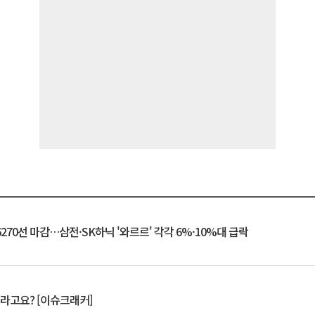
6270선 마감…삼전·SK하닉 '와르르' 각각 6%·10%대 급락
 깨라고요? [이슈크래커]