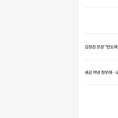
김정관 장관 “반도체
세금 꺼낸 정부에…오