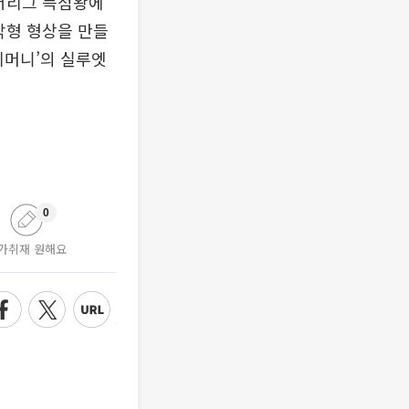
미어리그 득점왕에
각형 형상을 만들
리머니’의 실루엣
0
가취재 원해요