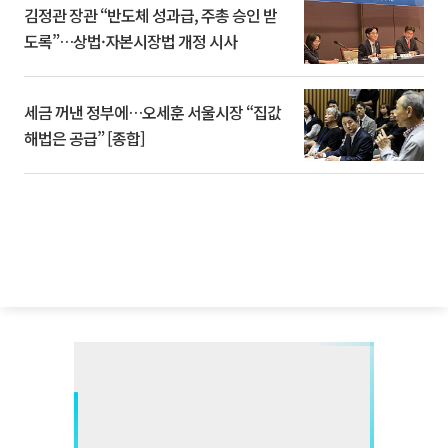
김정관 장관 “반도체 성과급, 주총 승인 받
도록”…상법·자본시장법 개정 시사
세금 꺼낸 정부에…오세훈 서울시장 “집값
해법은 공급” [종합]