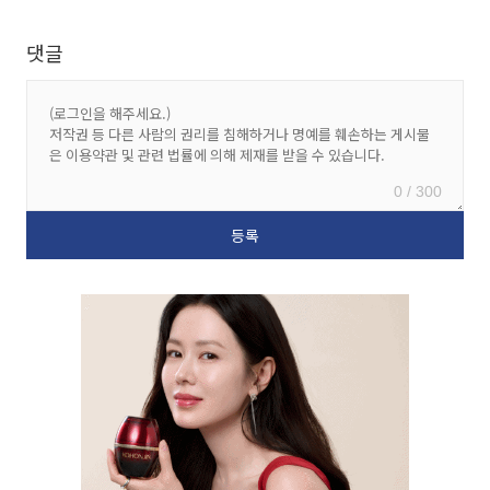
댓글
0 / 300