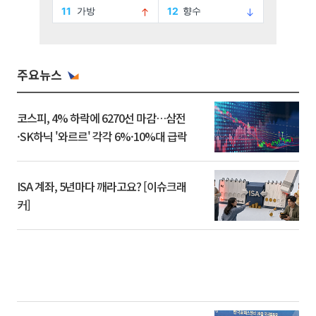
주요뉴스
코스피, 4% 하락에 6270선 마감…삼전
·SK하닉 '와르르' 각각 6%·10%대 급락
ISA 계좌, 5년마다 깨라고요? [이슈크래
커]