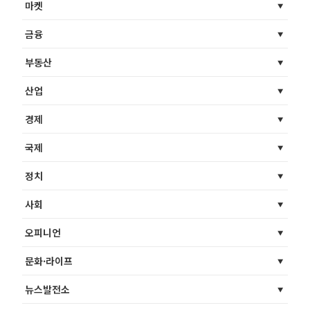
마켓
금융
부동산
산업
경제
국제
정치
사회
오피니언
문화·라이프
뉴스발전소