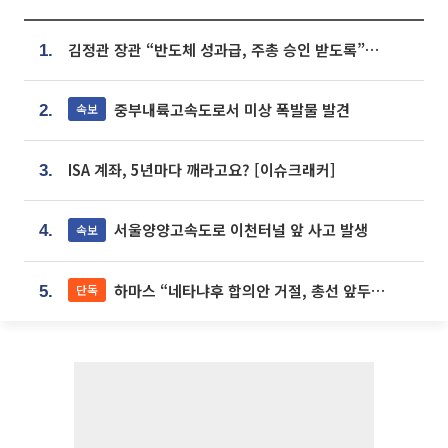
김정관 장관 “반도체 성과급, 주총 승인 받도록”…상법·자본시장법 개정 시사
1.
중부내륙고속도로서 미상 폭발물 발견
속보
2.
ISA 계좌, 5년마다 깨라고요? [이슈크래커]
3.
서울양양고속도로 이천터널 앞 사고 발생
속보
4.
하마스 “네타냐후 합의안 거절, 총선 앞두고 시간 끌기”
단독
5.