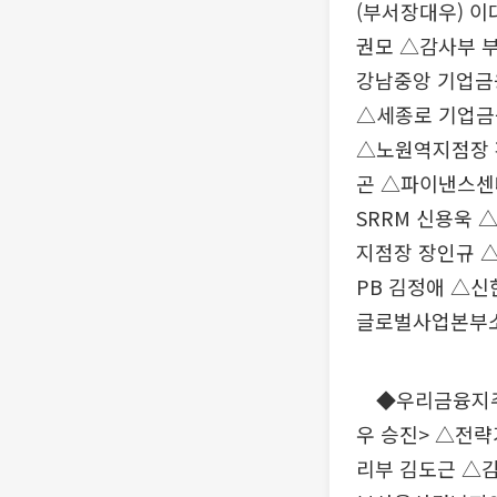
(부서장대우) 이
권모 △감사부 
강남중앙 기업금
△세종로 기업금
△노원역지점장 
곤 △파이낸스센
SRRM 신용욱 
지점장 장인규 
PB 김정애 △
글로벌사업본부소속
◆우리금융지주·
우 승진> △전
리부 김도근 △