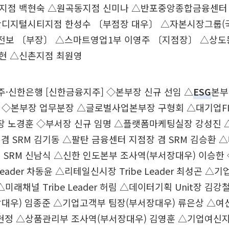
지점 백현숙 △원곡동지점 신미나 △반포중앙종합금융센터
탄디지털시티지점 한성수 〔부점장 대우〕 △자본시장그룹
 ◇전보 〔부장〕 △스마트영업1부 이영주 〔지점장〕 △상도
현 △신촌지점 최원영
신한은행 [신한금융지주] ◇본부장 신규 선임 △
ESG
본부
행] ◇본부장 업무분장 △글로벌사업본부장 구형회 △대기업F
 노경훈 ◇부서장 신규 임명 △플랫폼마케팅실장 강성진 
겸 SRM 김기동 △팔탄 금융센터 지점장 겸 SRM 김승환 
 SRM 신남식 △신한 인도본부 조사역(부서장대우) 이승한
Leader 차동윤 △리테일신시장 Tribe Leader 최성곤 △기업D
 △미래채널 Tribe Leader 허림 △데이터기획 Unit장 
장대우) 임종준 △기업고객부 팀장(부서장대우) 류은상 △여
위현정 △상품관리부 조사역(부서장대우) 김영훈 △기업여신