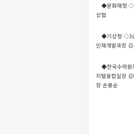
◆문화재청 ◇과
상협
◆기상청 ◇3급
인재개발과장 김
◆한국수력원자력
지털융합실장 김
장 손봉순