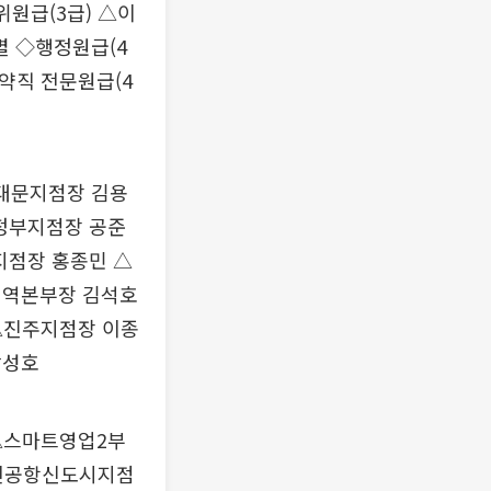
원급(3급) △이
별 ◇행정원급(4
약직 전문원급(4
대문지점장 김용
정부지점장 공준
지점장 홍종민 △
지역본부장 김석호
△진주지점장 이종
박성호
△스마트영업2부
천공항신도시지점