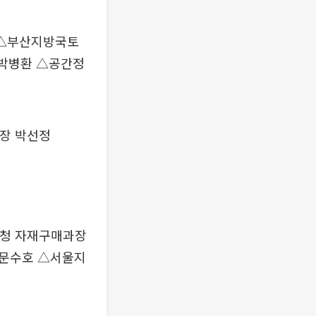
 △부산지방국토
박병환 △공간정
장 박선정
청 자재구매과장
 문수호 △서울지