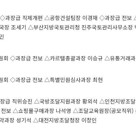
과장급 직제개편 △공항건설팀장 이경재 ◇과장급 전보
국장 조세기 △부산지방국토관리청 진주국토관리사무소장 
민
 ◇과장급 전보 △카르텔총괄과장 이승규 △유통거래과
회 ◇과장급 전보 △특별민원심사과장 최현
급 직위승진 △국방조달지원과장 황외석 △인천지방조달
 전보 △쇼핑몰구매과장 나석영 △조달교육원장(공모직위)
약과장 성기석 △대전지방조달청장 이창인