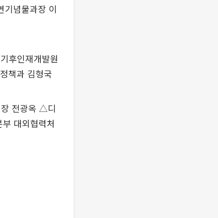
연기념물과장 이
상기후인재개발원
측정책과 김형국
장 전광옥 △디
본부 대외협력처