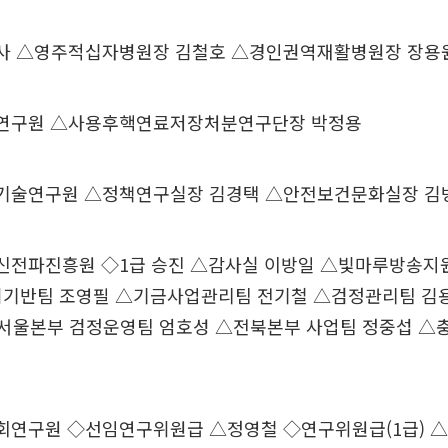
 △영주적십자병원장 김철호 △경인권역재활병원장 장용
구원 △사용후핵연료저장처분연구단장 박정용
술연구원 △정책연구실장 김경택 △안전보건문화실장 김
파진흥원 ◇1급 승진 △감사실 이방일 △빛마루방송지원
터기반팀 조영필 △기금사업관리팀 전기철 △검정관리팀 김
 △서울본부 검정운영팀 엄호성 △전북본부 사업팀 정중섭 △
구원 ◇선임연구위원급 △정영철 ◇연구위원급(1급) 