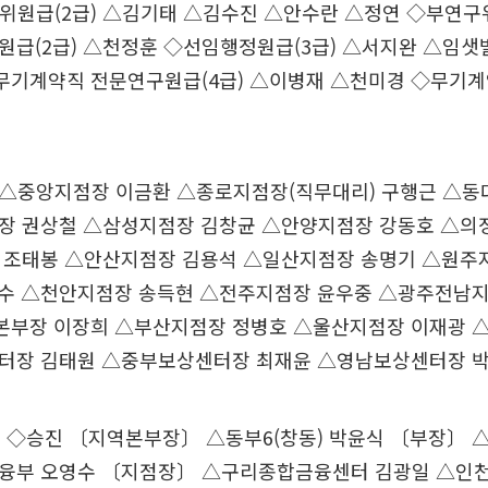
위원급(2급) △김기태 △김수진 △안수란 △정연 ◇부연구위
급(2급) △천정훈 ◇선임행정원급(3급) △서지완 △임샛
◇무기계약직 전문연구원급(4급) △이병재 △천미경 ◇무기계
△중앙지점장 이금환 △종로지점장(직무대리) 구행근 △동
장 권상철 △삼성지점장 김창균 △안양지점장 강동호 △의
 조태봉 △안산지점장 김용석 △일산지점장 송명기 △원주
수 △천안지점장 송득현 △전주지점장 윤우중 △광주전남
부장 이장희 △부산지점장 정병호 △울산지점장 이재광 
터장 김태원 △중부보상센터장 최재윤 △영남보상센터장 
◇승진 〔지역본부장〕 △동부6(창동) 박윤식 〔부장〕 
융부 오영수 〔지점장〕 △구리종합금융센터 김광일 △인