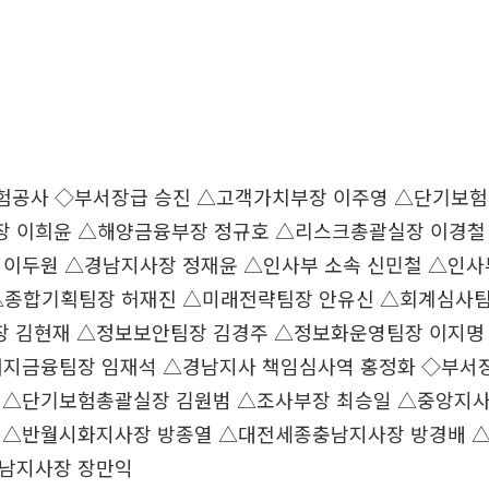
사 ◇부서장급 승진 △고객가치부장 이주영 △단기보험
 이희윤 △해양금융부장 정규호 △리스크총괄실장 이경철
 이두원 △경남지사장 정재윤 △인사부 소속 신민철 △인사
△종합기획팀장 허재진 △미래전략팀장 안유신 △회계심사팀
 김현재 △정보보안팀장 김경주 △정보화운영팀장 이지명
너지금융팀장 임재석 △경남지사 책임심사역 홍정화 ◇부서
 △단기보험총괄실장 김원범 △조사부장 최승일 △중앙지사
 △반월시화지사장 방종열 △대전세종충남지사장 방경배 
남지사장 장만익