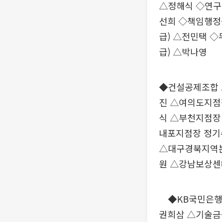
△정해식 ◇연구
선희 ◇책임행정원
급) △전민택 
급) △박나영
◆건설공제조합 
진 △여의도지점
식 △부천지점장
내포지점장 정기
△대구경북지역본
원 △강남보상센
◆KB국민은행 
권희삼 △기술금