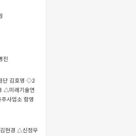
원
병진
단 김호영 ◇2
용 △미래기술연
충주사업소 함영
△김현경 △신정우