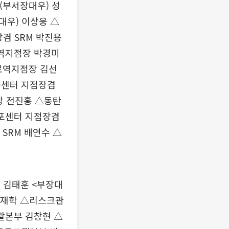
(부서장대우) 성
대우) 이상웅 △
겸 SRM 박진용
역지점장 박경미
로역지점장 김선
융센터 지점장겸
장 전진홍 △동탄
포센터 지점장겸
SRM 배연수 △
 김태훈 <부장대
이재학 △리스크관
괄본부 김창현 △