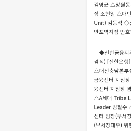
김영균 △망원동
점 조현일 △매
Unit) 김동석
반포역지점 안호
◆신한금융지주·
겸직) [신한은
△대전충남본부장
금융센터 지점장 
융센터 지점장 겸
△A세대 Tribe 
Leader 김철수
센터 팀장(부서
(부서장대우) 