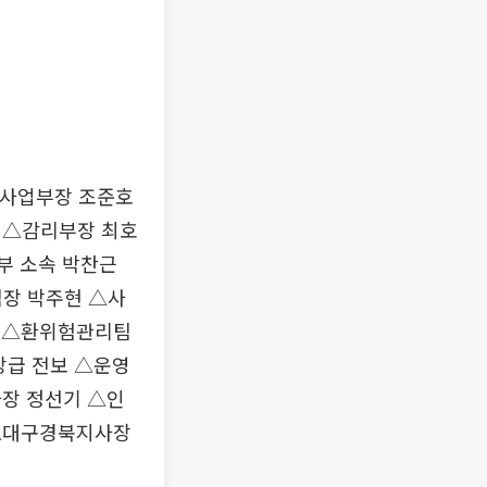
사업부장 조준호
 △감리부장 최호
부 소속 박찬근
장 박주현 △사
 △환위험관리팀
장급 전보 △운영
장 정선기 △인
△대구경북지사장