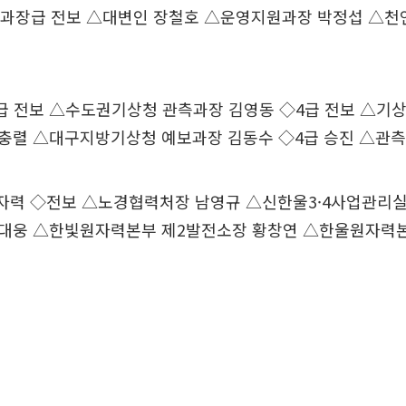
장급 전보 △대변인 장철호 △운영지원과장 박정섭 △천
 전보 △수도권기상청 관측과장 김영동 ◇4급 전보 △기
충렬 △대구지방기상청 예보과장 김동수 ◇4급 승진 △관
 ◇전보 △노경협력처장 남영규 △신한울3·4사업관리실
대웅 △한빛원자력본부 제2발전소장 황창연 △한울원자력