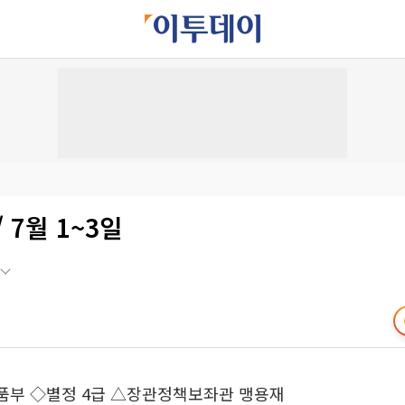
 7월 1~3일
 ◇별정 4급 △장관정책보좌관 맹용재