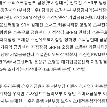
대우 △리스크총괄부 팀장(부서장대우) 전효진 △HR부 팀장
부장감사역(부서장대우) 김태형 △감사부 부장감사역(부서장
융2센터장겸 SRM 장인호 △강남중앙 기업금융2센터 지점장
융센터장겸 SRM 김재건 △서교 커뮤니티장 양정욱 △부천
황병윤 △충무로 금융센터 지점장겸 SRRM 권혁창 △충무
터지점장 조재성 △선유도역지점장 정하영 △목동현대 금
△기흥역 금융센터 지점장겸 SRRM 오정환 △동탄 커뮤니티
△남양 기업금융센터 개설준비위원장 박창서 △신한PWM반
신한PWM서교센터장 윤상규 △명동 대기업금융센터 지점장겸 
 조사역(부서장대우) (SBJ은행 본점) 이성렬
우리은행 ◇우리금융지주 <본부장 이동> △사업지원총괄
략기획실 우지만 △사업포트폴리오부 이형민 △미래금융부 
감사부 송재현 ◇우리은행 <본부장 보임> △대전충청지역총