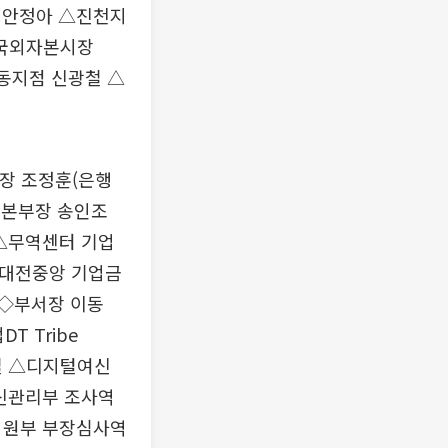
 안정아 △진천지
(국외자본시장
동지점 신광철 △
장 조정훈(은행
I본부장 송인조
△무역센터 기업
△대전중앙 기업금
 ◇부서장 이동
T Tribe
김강철 △디지털여신
신관리부 조사역
지원부 부장심사역