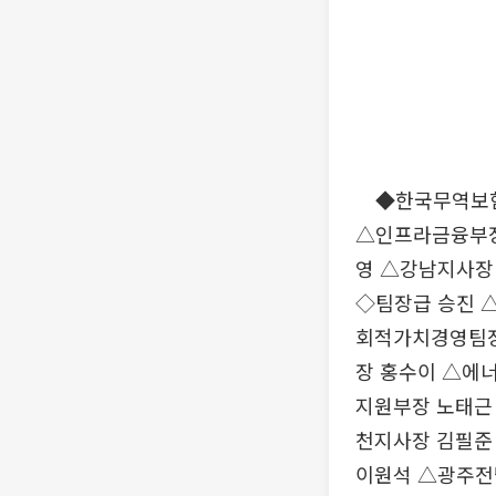
◆한국무역보험공
△인프라금융부장
영 △강남지사장
◇팀장급 승진 
회적가치경영팀장
장 홍수이 △에
지원부장 노태근
천지사장 김필준
이원석 △광주전