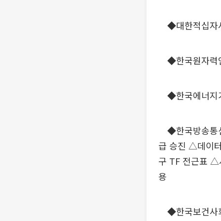
◆대한적십자사
◆한국원자력연
◆한국에너지기
◆한국방송통신전
급 승진 △데이
구 TF 전근표
용
◆한국보건사회연