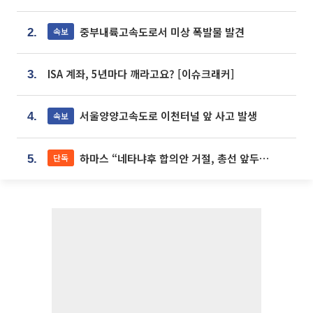
중부내륙고속도로서 미상 폭발물 발견
속보
2.
ISA 계좌, 5년마다 깨라고요? [이슈크래커]
3.
서울양양고속도로 이천터널 앞 사고 발생
속보
4.
하마스 “네타냐후 합의안 거절, 총선 앞두고 시간 끌기”
단독
5.