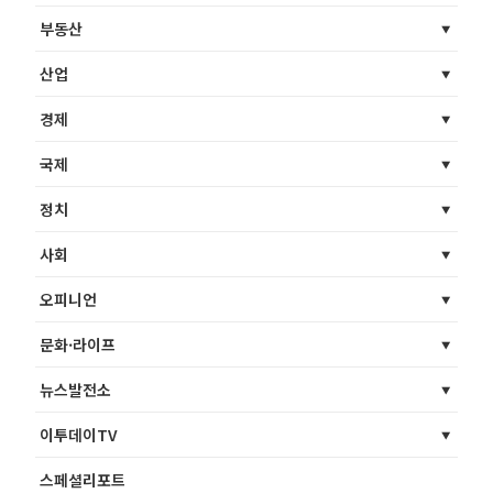
부동산
산업
경제
국제
정치
사회
오피니언
문화·라이프
뉴스발전소
이투데이TV
스페셜리포트