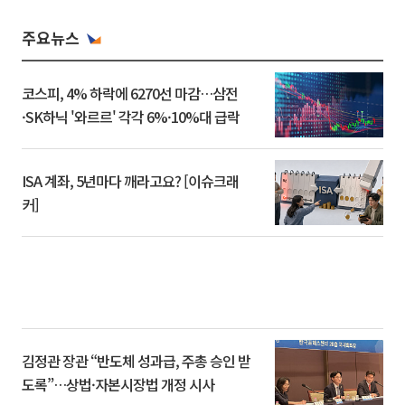
주요뉴스
코스피, 4% 하락에 6270선 마감…삼전
·SK하닉 '와르르' 각각 6%·10%대 급락
ISA 계좌, 5년마다 깨라고요? [이슈크래
커]
김정관 장관 “반도체 성과급, 주총 승인 받
도록”…상법·자본시장법 개정 시사