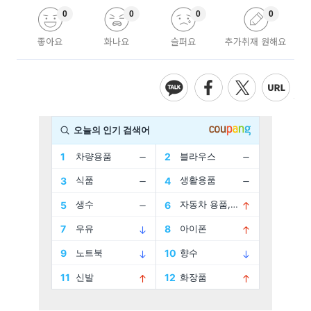
0
0
0
0
좋아요
화나요
슬퍼요
추가취재 원해요