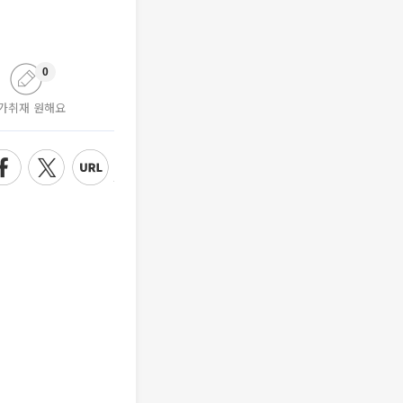
0
가취재 원해요