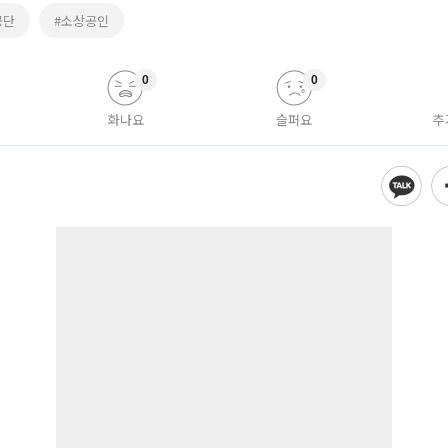
공단
#소상공인
0
0
화나요
슬퍼요
추