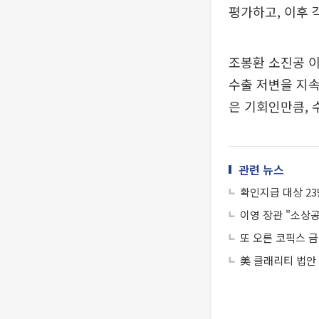
평가하고, 이후
조봉환 소진공 
수출 저변을 지속
은 기회인만큼, 
관련 뉴스
확인지급 대상 23
이영 장관 "소상공
또 오른 코픽스 
美 클래리티 법안