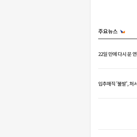
주요뉴스
22일 만에 다시 문 
입추매직 '불발', 처