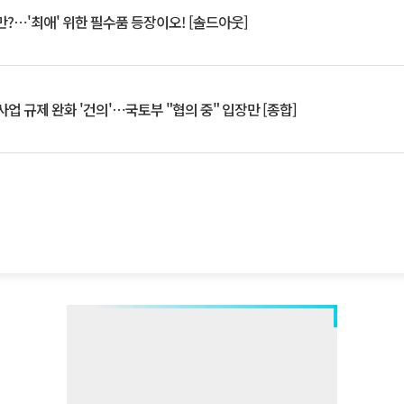
?⋯'최애' 위한 필수품 등장이오! [솔드아웃]
업 규제 완화 '건의'⋯국토부 "협의 중" 입장만 [종합]