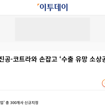
진공·코트라와 손잡고 ‘수출 유망 소상
업’ 총 300개사 신규지정