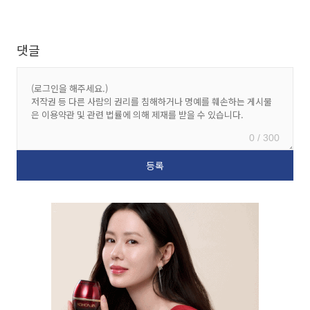
댓글
0 / 300