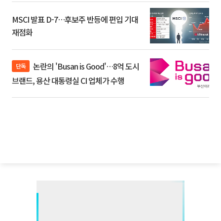
MSCI 발표 D-7…후보주 반등에 편입 기대
재점화
논란의 'Busan is Good'…8억 도시
단독
브랜드, 용산 대통령실 CI 업체가 수행