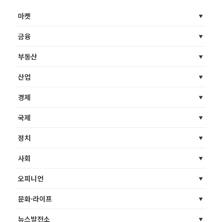
마켓
금융
부동산
산업
경제
국제
정치
사회
오피니언
문화·라이프
뉴스발전소