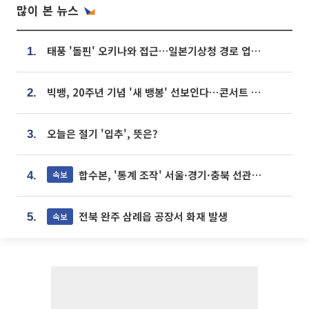
많이 본 뉴스
태풍 '돌핀' 오키나와 접근…일본기상청 경로 업데이트
1.
빅뱅, 20주년 기념 '새 뱅봉' 선보인다⋯콘서트 앞두고 팝업 개최
2.
오늘은 절기 '입추', 뜻은?
3.
합수본, '통계 조작' 서울·경기·충북 선관위 등 추가 압수수색
속보
4.
전북 완주 삼례읍 공장서 화재 발생
속보
5.