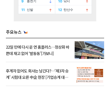
주요뉴스
22일 만에 다시 문 연 홈플러스…정상화 바
쁜데 재고 없어 ‘발동동’[가보니]
후계자 없어도 회사는 남긴다?…‘제3자 승
계’ 시험대 오른 中企 현장 [기업승계 대전
환]